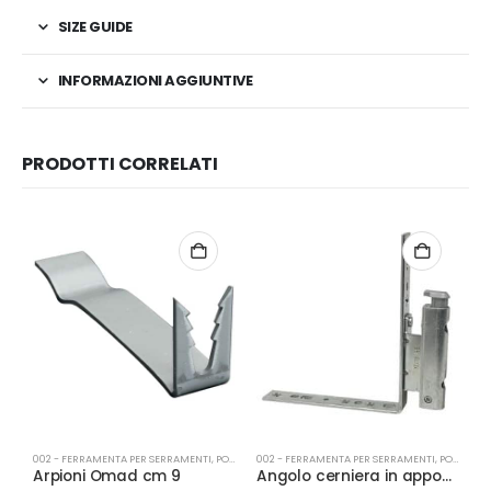
SIZE GUIDE
INFORMAZIONI AGGIUNTIVE
PRODOTTI CORRELATI
002 - FERRAMENTA PER SERRAMENTI
,
PORTE
002 - FERRAMENTA PER SERRAMENTI
,
PORTA-FINESTRA
0
Arpioni Omad cm 9
Angolo cerniera in appoggio con fissaggio battuta dx argento aria 4