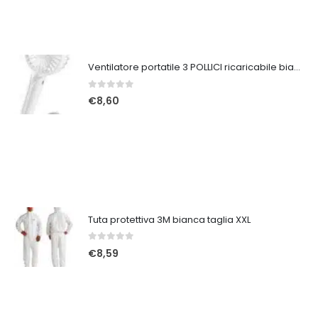
Ventilatore portatile 3 POLLICI ricaricabile bianco
0
Su 5
€
8,60
Tuta protettiva 3M bianca taglia XXL
0
Su 5
€
8,59