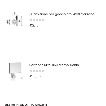
Guarnizione per gocciolatoi A213 marrone
0
Su 5
€
2,15
Portabito Mital 1150 cromo lucido
0
Su 5
€
15,36
ULTIMI PRODOTTI CARICATI