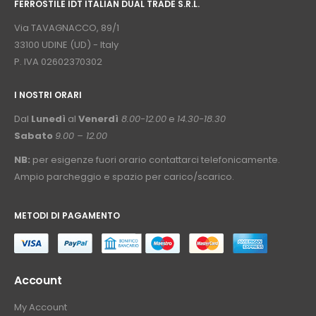
FERROSTILE IDT ITALIAN DUAL TRADE S.R.L.
⠀
Via TAVAGNACCO, 89/1
33100 UDINE (UD) - Italy
P. IVA 02602370302
I NOSTRI ORARI
­⠀
Dal
Lunedì
al
Venerdì
8.00-12.00
e
14.30-18.30
Sabato
9.00 – 12.00
NB:
per esigenze fuori orario contattarci telefonicamente.
Ampio parcheggio e spazio per carico/scarico.
METODI DI PAGAMENTO
⠀
Account
My Account