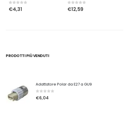
0
Su 5
0
Su 5
0
€
4,31
€
12,59
PRODOTTI PIÙ VENDUTI
Adattatore Polar da E27 a GU9
0
Su 5
€
6,04