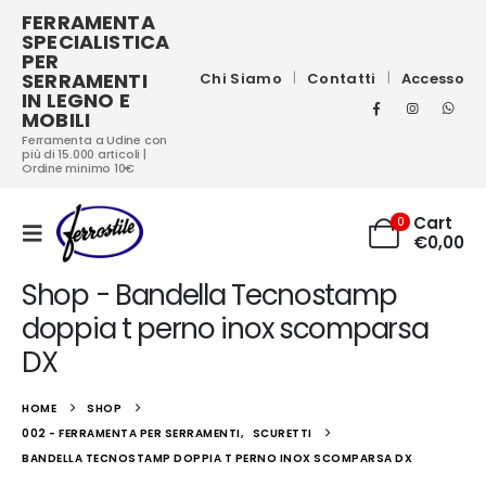
FERRAMENTA
SPECIALISTICA
PER
SERRAMENTI
Chi Siamo
Contatti
Accesso
IN LEGNO E
MOBILI
Ferramenta a Udine con
più di 15.000 articoli |
Ordine minimo 10€
Cart
0
€
0,00
Shop - Bandella Tecnostamp
doppia t perno inox scomparsa
DX
HOME
SHOP
002 - FERRAMENTA PER SERRAMENTI
,
SCURETTI
BANDELLA TECNOSTAMP DOPPIA T PERNO INOX SCOMPARSA DX