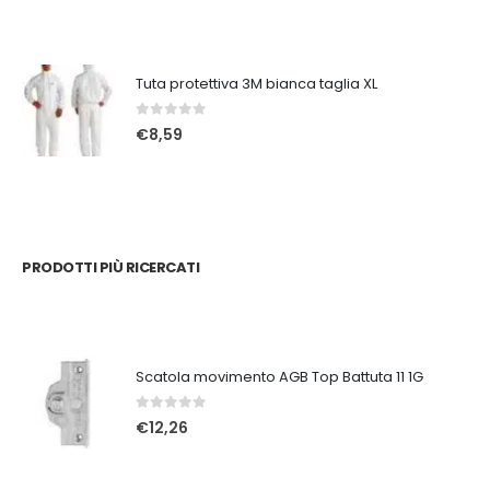
Tuta protettiva 3M bianca taglia XL
0
Su 5
€
8,59
PRODOTTI PIÙ RICERCATI
Scatola movimento AGB Top Battuta 11 1G
0
Su 5
€
12,26