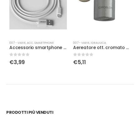
007 - VARIE
,
ACC. SMARTPHONE
007 - VARIE
,
IDRAULICA
00
Accessorio smartphone cavo Micro USB
Aereatore ott. cromato 2 getti
A
0
Su 5
0
Su 5
0
€
3,99
€
5,11
PRODOTTI PIÙ VENDUTI