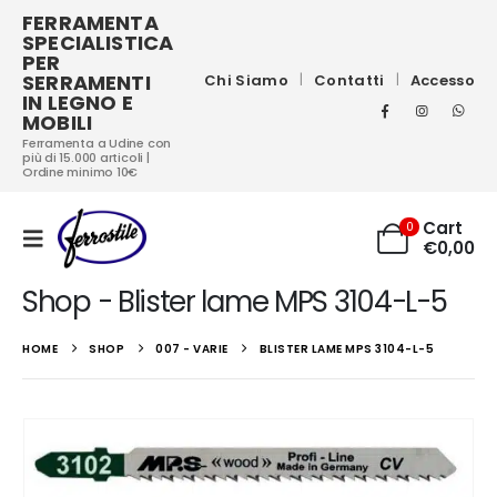
FERRAMENTA
SPECIALISTICA
PER
SERRAMENTI
Chi Siamo
Contatti
Accesso
IN LEGNO E
MOBILI
Ferramenta a Udine con
più di 15.000 articoli |
Ordine minimo 10€
Cart
0
€
0,00
Shop - Blister lame MPS 3104-L-5
HOME
SHOP
007 - VARIE
BLISTER LAME MPS 3104-L-5