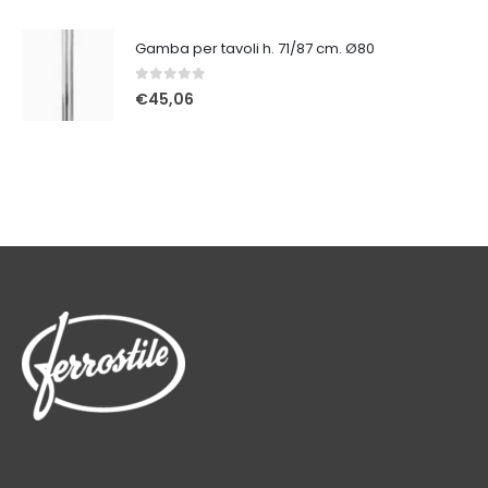
Gamba per tavoli h. 71/87 cm. Ø80
0
Su 5
€
45,06