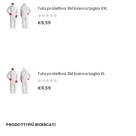
Tuta protettiva 3M bianca taglia XXL
0
Su 5
€
8,59
Tuta protettiva 3M bianca taglia XL
0
Su 5
€
8,59
PRODOTTI PIÙ RICERCATI