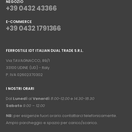
NEGOZIO
+39 0432 43366
E-COMMERCE
+39 0432 1791366
⠀
FERROSTILE IDT ITALIAN DUAL TRADE S.R.L.
⠀
Via TAVAGNACCO, 89/1
33100 UDINE (UD) - Italy
P. IVA 02602370302
I NOSTRI ORARI
­⠀
Dal
Lunedì
al
Venerdì
8.00-12.00
e
14.30-18.30
Sabato
9.00 – 12.00
NB:
per esigenze fuori orario contattarci telefonicamente.
Ampio parcheggio e spazio per carico/scarico.