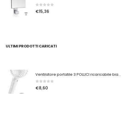
0
Su 5
€
15,36
ULTIMI PRODOTTI CARICATI
Ventilatore portatile 3 POLLICI ricaricabile bianco
0
Su 5
€
8,60