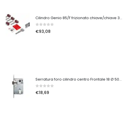
Cilindro Genio 85/F frizionato chiave/chiave 35/10/40 5 chiavi
0
Su 5
€
93,08
Serratura foro cilindro centro Frontale 18 Ø 50 cromo satinato B010255034
0
Su 5
€
18,69