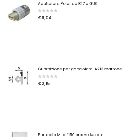
Adattatore Polar da E27 a GU9
0
Su 5
€
6,04
Guarnizione per gocciolatoi A213 marrone
0
Su 5
€
2,15
Portabito Mital 1150 cromo lucido