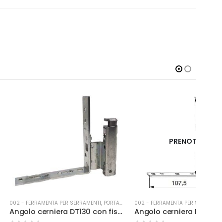
PRENOTABILE
TA PER SERRAMENTI
,
PORTA-FINESTRA
002 - FERRAMENTA PER SERRAMENTI
,
PORTA-FINESTRA
002 -
Angolo cerniera DT130 con fissaggio battuta 12/18
Angolo cerniera DX per portafinestra A FILO battuta 12/18-9 arg.