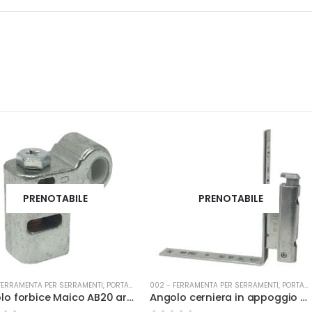
ILE
PRENOTABILE
RAMENTI
,
PORTA-FINESTRA
002 - FERRAMENTA PER SERRAMENTI
,
PORTA-FINESTRA
002 - FERRAMEN
Angolo forbice Maico AB20 arg M54718
Angolo cerniera in appoggio con fissaggio battuta 18 DX ARIA 4