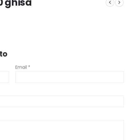
0 ghisa
to
Email *