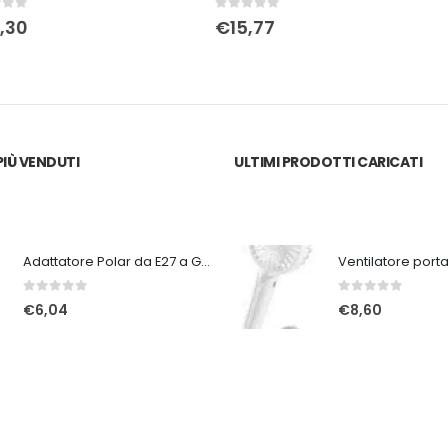
0
Su 5
0
Su 5
€
15,77
€
12,59
IÙ VENDUTI
ULTIMI PRODOTTI CARICATI
Adattatore Polar da E27 a GU9
0
Su 5
0
Su 5
€
6,04
€
8,60