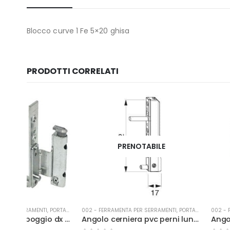
Blocco curve 1 Fe 5×20 ghisa
PRODOTTI CORRELATI
PRENOTABILE
PRENOTAB
A-FINESTRA
002 - FERRAMENTA PER SERRAMENTI
,
PORTA-FINESTRA
002 - FERRAMENTA PER SER
Angolo cerniera appoggio dx kg 120 argento per porta finestra
Angolo cerniera pvc perni lunghi mm.23 D.5 argento 52479