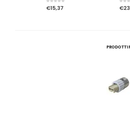
0
Su 5
0
Su 5
€
15,37
€
23,30
PRODOTTI P