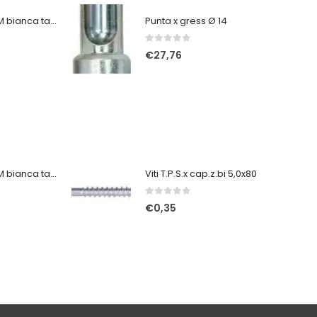
Tuta protettiva 3M bianca taglia XXL
Punta x gress Ø 14
0
Su 5
€
27,76
Tuta protettiva 3M bianca taglia XL
Viti T.P.S.x cap.z.bi 5,0x80
0
Su 5
€
0,35