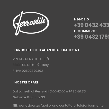
NEGOZIO
+39 0432 43
E-COMMERCE
+39 0432 179
⠀
FERROSTILE IDT ITALIAN DUAL TRADE S.R.L.
⠀
Via TAVAGNACCO, 89/1
33100 UDINE (UD) - Italy
P. IVA 02602370302
I NOSTRI ORARI
­⠀
Dal
Lunedì
al
Venerdì
8.00-12.00
e
14.30-18.30
Sabato
9.00 – 12.00
NB:
per esigenze fuori orario contattarci telefonicamente.