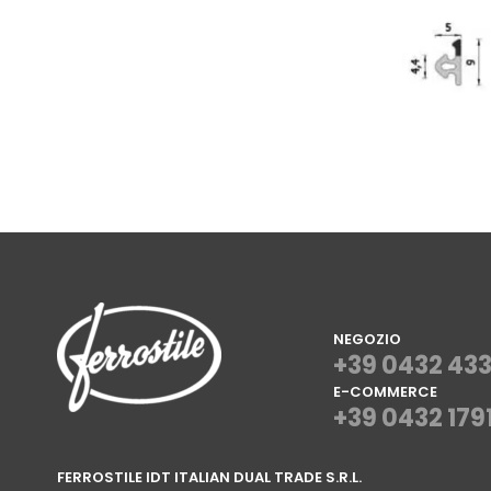
NEGOZIO
+39 0432 43
E-COMMERCE
+39 0432 179
⠀
FERROSTILE IDT ITALIAN DUAL TRADE S.R.L.