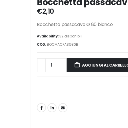
Bocchetta passacav
€
2,10
Bocchetta passacavo Ø 80 bianco
Availability:
32 disponibili
COD:
BOCMACPASØ80B
AGGIUNGI AL CARRELL