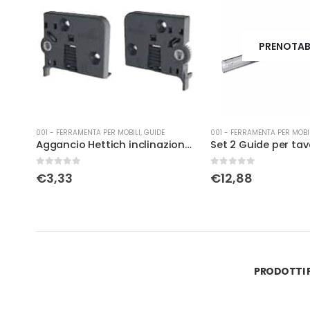
PRENOTABILE
001 - FERRAMENTA PER MOBILI
,
GUIDE
001 - FERRAMENTA PER MOBI
Aggancio Hettich inclinazione SX, 4D
Set 2 Guide per tavoli allungabili cm 60
0
Su 5
0
Su 5
€
12,88
€
2,38
PRODOTTI P