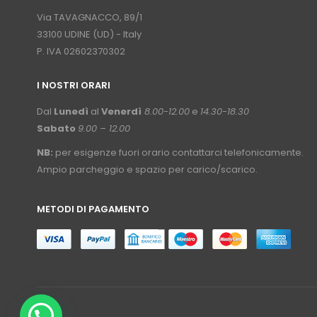
⠀
Via TAVAGNACCO, 89/1
33100 UDINE (UD) - Italy
P. IVA 02602370302
I NOSTRI ORARI
­⠀
Dal
Lunedì
al
Venerdì
8.00-12.00
e
14.30-18.30
Sabato
9.00 – 12.00
NB:
per esigenze fuori orario contattarci telefonicamente.
Ampio parcheggio e spazio per carico/scarico.
METODI DI PAGAMENTO
⠀