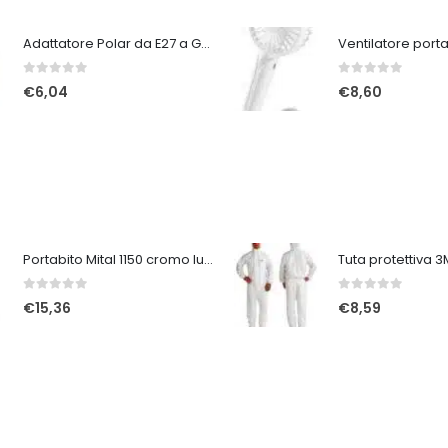
Adattatore Polar da E27 a GU9
0
Su 5
0
Su 5
€
6,04
€
8,60
Portabito Mital 1150 cromo lucido
0
Su 5
0
Su 5
€
15,36
€
8,59