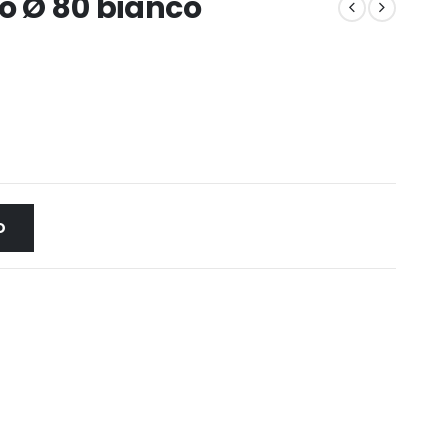
o Ø 80 bianco
O