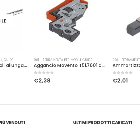
LI
,
GUIDE
001 - FERRAMENTA PER MOBILI
,
CERNIERE
001 - FERRAMENT
Aggancio Movento T51.7601 dx reg. lat.
Ammortizzatore Blum ad innesto per cerniera
0
Su 5
0
Su 5
€
2,01
€
20,34
IÙ VENDUTI
ULTIMI PRODOTTI CARICATI