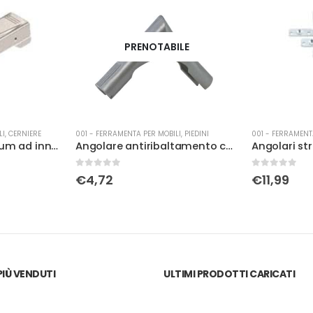
PRENOTABILE
LI
,
CERNIERE
001 - FERRAMENTA PER MOBILI
,
PIEDINI
001 - FERRAMENT
Ammortizzatore Blum ad innesto per cerniera
Angolare antiribaltamento con piolo d.22 nero
0
Su 5
0
Su 5
€
4,72
€
11,99
IÙ VENDUTI
ULTIMI PRODOTTI CARICATI