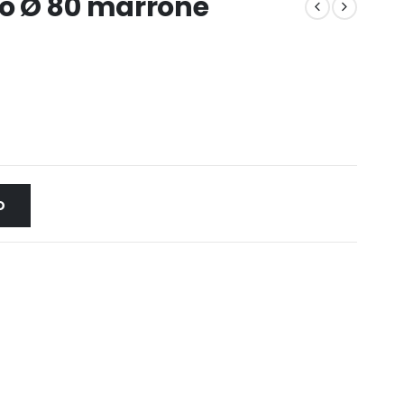
o Ø 80 marrone
O