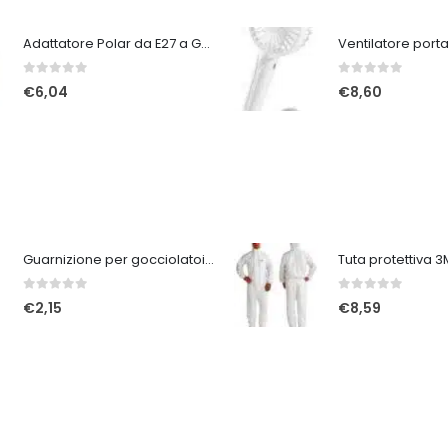
Adattatore Polar da E27 a GU9
0
Su 5
0
Su 5
€
6,04
€
8,60
Guarnizione per gocciolatoi A213 marrone
0
Su 5
0
Su 5
€
2,15
€
8,59