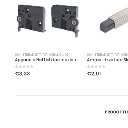
001 - FERRAMENTA PER MOBILI
,
GUIDE
001 - FERRAMENTA PER MOBI
Aggancio Hettich AL.R SX, gu.quadro/n
Aggancio Hettich inclinazione DX, 4D
0
Su 5
0
Su 5
€
3,33
€
2,01
PRODOTTI P