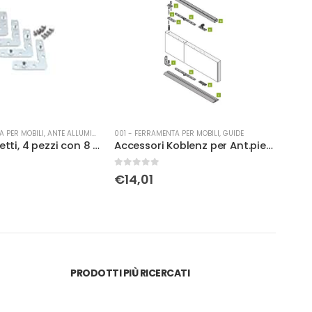
A PER MOBILI
,
ANTE ALLUMINIO
001 - FERRAMENTA PER MOBILI
,
GUIDE
001 -
Angolari stretti, 4 pezzi con 8 viti, acciaio zincato
Accessori Koblenz per Ant.pieg.Libro Kit
0
Su 5
0
Su 
€
14,01
€
2
PRODOTTI PIÙ RICERCATI