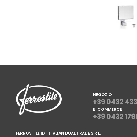
NEGOZIO
+39 0432 43
E-COMMERCE
+39 0432 179
⠀
FERROSTILE IDT ITALIAN DUAL TRADE S.R.L.