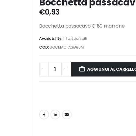
Bocchetta passacav
€
0,93
Bocchetta passacavo Ø 80 marrone
Availability:
111 disponibili
COD:
BOCMACPASØ80M
AGGIUNGI AL CARRELL