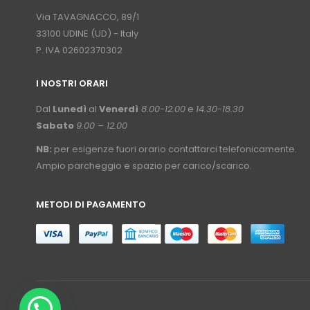
⠀
Via TAVAGNACCO, 89/1
33100 UDINE (UD) - Italy
P. IVA 02602370302
I NOSTRI ORARI
­⠀
Dal
Lunedì
al
Venerdì
8.00-12.00
e
14.30-18.30
Sabato
9.00 – 12.00
NB:
per esigenze fuori orario contattarci telefonicamente.
Ampio parcheggio e spazio per carico/scarico.
METODI DI PAGAMENTO
⠀