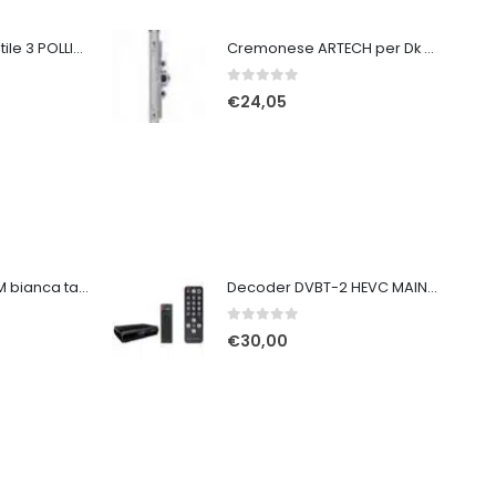
Ventilatore portatile 3 POLLICI ricaricabile bianco
Cremonese ARTECH per Dk AGB Entrata 15 365-620 GR1
0
Su 5
€
24,05
Tuta protettiva 3M bianca taglia XXL
Decoder DVBT-2 HEVC MAIN 10HD 2 telecom
0
Su 5
€
30,00