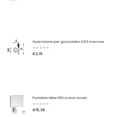
Guarnizione per gocciolatoi A213 marrone
0
Su 5
€
2,15
Portabito Mital 1150 cromo lucido
0
Su 5
€
15,36