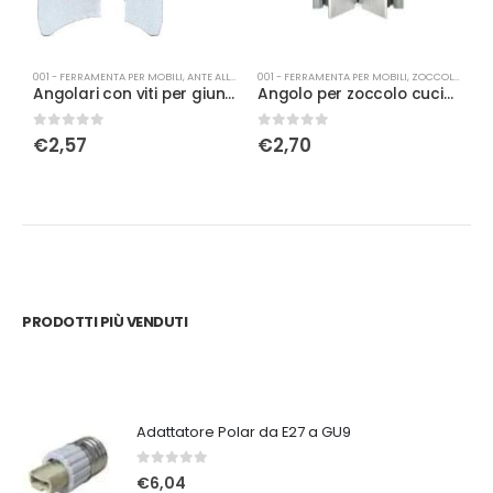
001 - FERRAMENTA PER MOBILI
,
ANTE ALLUMINIO
001 - FERRAMENTA PER MOBILI
,
ZOCCOLI E ACCESSORI
0
Angolari con viti per giunzione profilo alluminio 50mm
Angolo per zoccolo cucina in all. H120
A
0
Su 5
0
Su 5
0
€
2,57
€
2,70
PRODOTTI PIÙ VENDUTI
Adattatore Polar da E27 a GU9
0
Su 5
€
6,04