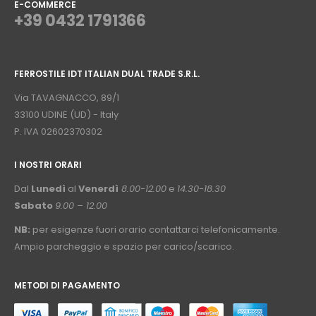
E-COMMERCE
+39 0432 1791366
⠀
FERROSTILE IDT ITALIAN DUAL TRADE S.R.L.
⠀
Via TAVAGNACCO, 89/1
33100 UDINE (UD) - Italy
P. IVA 02602370302
I NOSTRI ORARI
­⠀
Dal
Lunedì
al
Venerdì
8.00-12.00
e
14.30-18.30
Sabato
9.00 – 12.00
NB:
per esigenze fuori orario contattarci telefonicamente.
Ampio parcheggio e spazio per carico/scarico.
METODI DI PAGAMENTO
⠀