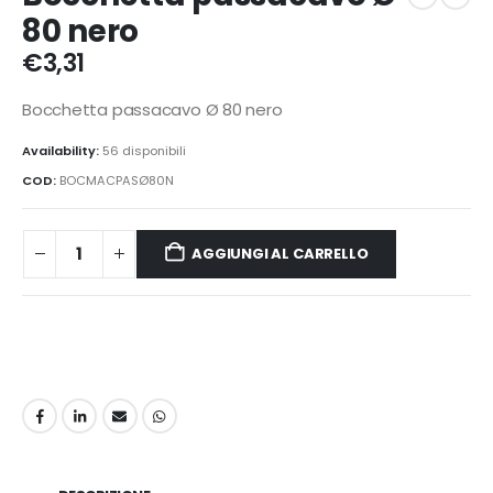
80 nero
€
3,31
Bocchetta passacavo Ø 80 nero
Availability:
56 disponibili
COD:
BOCMACPASØ80N
AGGIUNGI AL CARRELLO