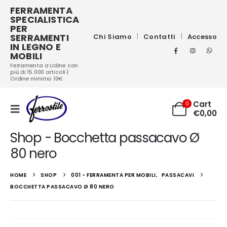
FERRAMENTA
SPECIALISTICA
PER
SERRAMENTI
Chi Siamo
Contatti
Accesso
IN LEGNO E
MOBILI
Ferramenta a Udine con
più di 15.000 articoli |
Ordine minimo 10€
Cart
0
€
0,00
Shop - Bocchetta passacavo Ø
80 nero
HOME
SHOP
001 - FERRAMENTA PER MOBILI
,
PASSACAVI
BOCCHETTA PASSACAVO Ø 80 NERO