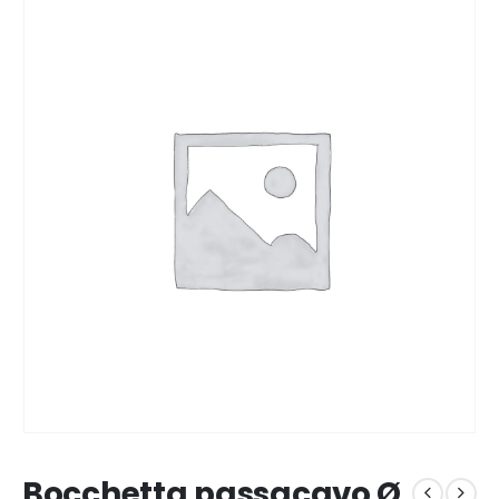
Bocchetta passacavo Ø