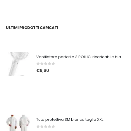
ULTIMI PRODOTTI CARICATI
Ventilatore portatile 3 POLLICI ricaricabile bianco
0
Su 5
€
8,60
Tuta protettiva 3M bianca taglia XXL