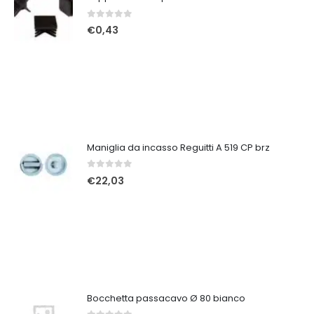
0
Su 5
€
0,43
Maniglia da incasso Reguitti A 519 CP brz
0
Su 5
€
22,03
Bocchetta passacavo Ø 80 bianco