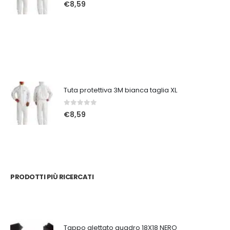
0
Su 5
€
8,59
Tuta protettiva 3M bianca taglia XL
0
Su 5
€
8,59
PRODOTTI PIÙ RICERCATI
Tappo alettato quadro 18X18 NERO