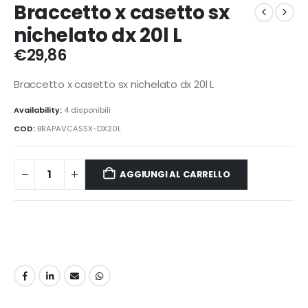
Braccetto x casetto sx
nichelato dx 20l L
€
29,86
Braccetto x casetto sx nichelato dx 20l L
Availability:
4 disponibili
COD:
BRAPAVCASSX-DX20L
AGGIUNGI AL CARRELLO