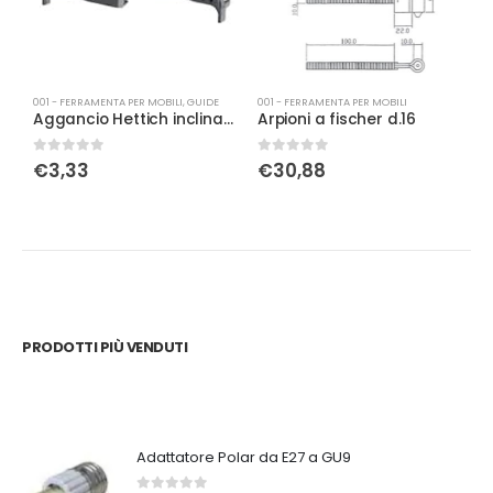
001 - FERRAMENTA PER MOBILI
,
GUIDE
001 - FERRAMENTA PER MOBILI
0
Aggancio Hettich inclinazione SX, 4D
Arpioni a fischer d.16
A
0
Su 5
0
Su 5
0
€
3,33
€
30,88
PRODOTTI PIÙ VENDUTI
Adattatore Polar da E27 a GU9