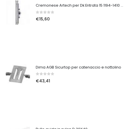
Cremonese Artech per Dk Entrata 15 1194-1410 GR.5
0
Su 5
€
15,60
Dima AGB Sicurtop per catenaccio e nottolino
0
Su 5
€
43,41