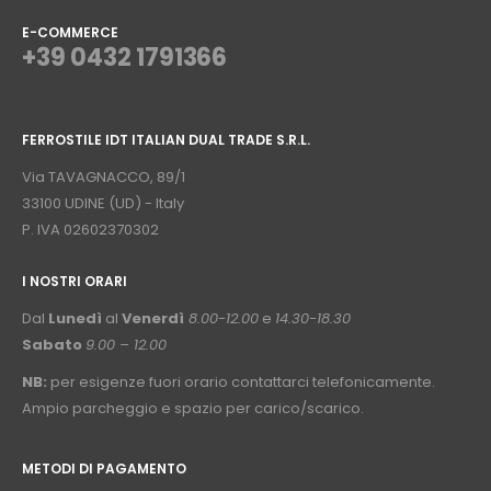
E-COMMERCE
+39 0432 1791366
⠀
FERROSTILE IDT ITALIAN DUAL TRADE S.R.L.
⠀
Via TAVAGNACCO, 89/1
33100 UDINE (UD) - Italy
P. IVA 02602370302
I NOSTRI ORARI
­⠀
Dal
Lunedì
al
Venerdì
8.00-12.00
e
14.30-18.30
Sabato
9.00 – 12.00
NB:
per esigenze fuori orario contattarci telefonicamente.
Ampio parcheggio e spazio per carico/scarico.
METODI DI PAGAMENTO
⠀