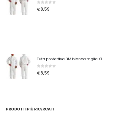
0
Su 5
€
8,59
Tuta protettiva 3M bianca taglia XL
0
Su 5
€
8,59
PRODOTTI PIÙ RICERCATI