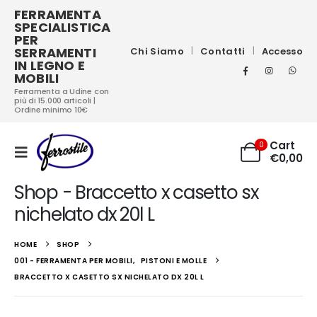
FERRAMENTA
SPECIALISTICA
PER
SERRAMENTI
Chi Siamo
Contatti
Accesso
IN LEGNO E
MOBILI
Ferramenta a Udine con
più di 15.000 articoli |
Ordine minimo 10€
Cart
0
€
0,00
Shop - Braccetto x casetto sx
nichelato dx 20l L
HOME
SHOP
001 - FERRAMENTA PER MOBILI
,
PISTONI E MOLLE
BRACCETTO X CASETTO SX NICHELATO DX 20L L