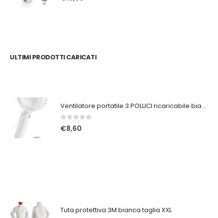
ULTIMI PRODOTTI CARICATI
Ventilatore portatile 3 POLLICI ricaricabile bianco
0
Su 5
€
8,60
Tuta protettiva 3M bianca taglia XXL