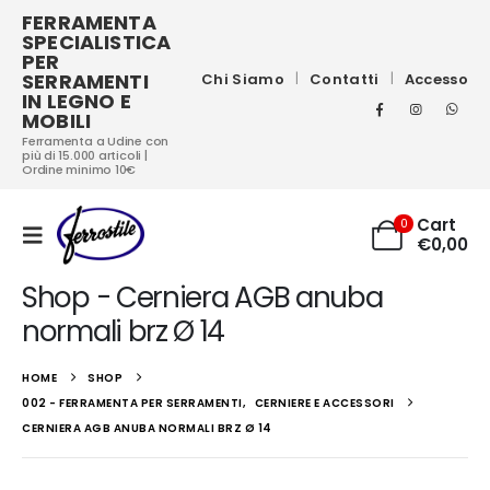
FERRAMENTA
SPECIALISTICA
PER
SERRAMENTI
Chi Siamo
Contatti
Accesso
IN LEGNO E
MOBILI
Ferramenta a Udine con
più di 15.000 articoli |
Ordine minimo 10€
Cart
0
€
0,00
Shop - Cerniera AGB anuba
normali brz Ø 14
HOME
SHOP
002 - FERRAMENTA PER SERRAMENTI
,
CERNIERE E ACCESSORI
CERNIERA AGB ANUBA NORMALI BRZ Ø 14