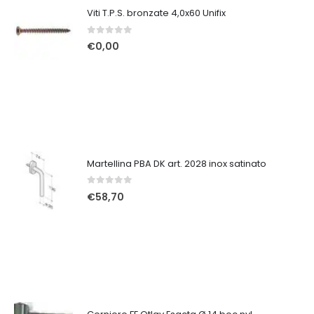
Viti T.P.S. bronzate 4,0x60 Unifix
0
Su 5
€
0,00
Martellina PBA DK art. 2028 inox satinato
0
Su 5
€
58,70