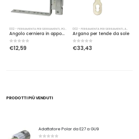
002 - FERRAMENTA PER SERRAMENTI
,
PORTA-FINESTRA
002 - FERRAMENTA PER SERRAMENTI
,
ACCESSORI PER TAPPARELLE
0
Angolo cerniera in appoggio con fissaggio battuta dx argento aria 4
Argano per tende da sole
A
0
Su 5
0
Su 5
0
€
12,59
€
33,43
PRODOTTI PIÙ VENDUTI
Adattatore Polar da E27 a GU9