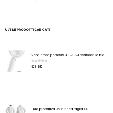
ULTIMI PRODOTTI CARICATI
Ventilatore portatile 3 POLLICI ricaricabile bianco
0
Su 5
€
8,60
Tuta protettiva 3M bianca taglia XXL