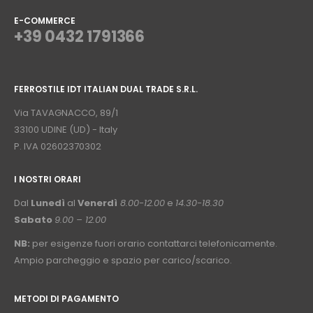
E-COMMERCE
+39 0432 1791366
⠀
FERROSTILE IDT ITALIAN DUAL TRADE S.R.L.
⠀
Via TAVAGNACCO, 89/1
33100 UDINE (UD) - Italy
P. IVA 02602370302
I NOSTRI ORARI
­⠀
Dal
Lunedì
al
Venerdì
8.00-12.00
e
14.30-18.30
Sabato
9.00 – 12.00
NB:
per esigenze fuori orario contattarci telefonicamente.
Ampio parcheggio e spazio per carico/scarico.
METODI DI PAGAMENTO
⠀