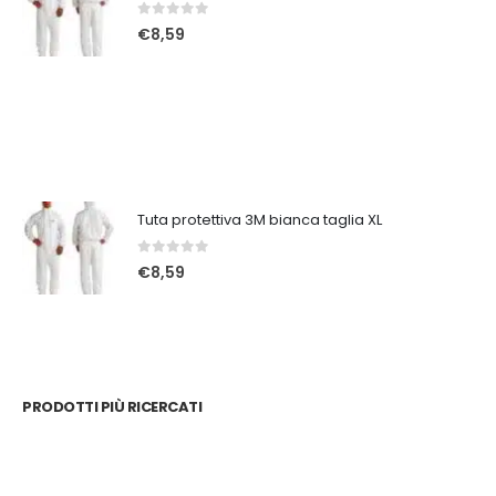
0
Su 5
€
8,59
Tuta protettiva 3M bianca taglia XL
0
Su 5
€
8,59
PRODOTTI PIÙ RICERCATI