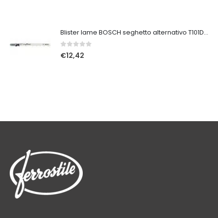
Blister lame BOSCH seghetto alternativo T101DHCS verso il basso wood
0
Su 5
€
12,42