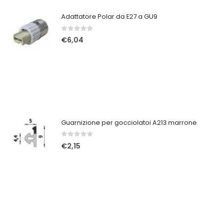
Adattatore Polar da E27 a GU9
0
Su 5
€
6,04
Guarnizione per gocciolatoi A213 marrone
0
Su 5
€
2,15