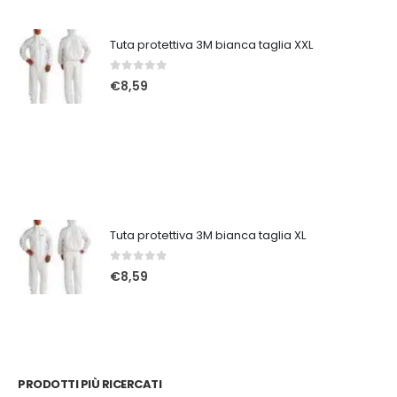
Tuta protettiva 3M bianca taglia XXL
0
Su 5
€
8,59
Tuta protettiva 3M bianca taglia XL
0
Su 5
€
8,59
PRODOTTI PIÙ RICERCATI