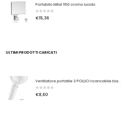
Portabito Mital 1150 cromo lucido
0
Su 5
€
15,36
ULTIMI PRODOTTI CARICATI
Ventilatore portatile 3 POLLICI ricaricabile bianco
0
Su 5
€
8,60