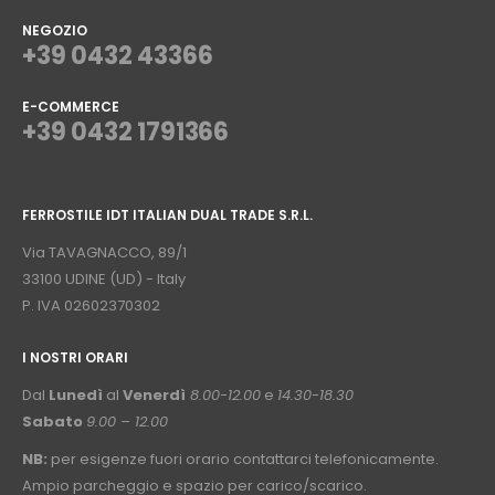
NEGOZIO
+39 0432 43366
E-COMMERCE
+39 0432 1791366
⠀
FERROSTILE IDT ITALIAN DUAL TRADE S.R.L.
⠀
Via TAVAGNACCO, 89/1
33100 UDINE (UD) - Italy
P. IVA 02602370302
I NOSTRI ORARI
­⠀
Dal
Lunedì
al
Venerdì
8.00-12.00
e
14.30-18.30
Sabato
9.00 – 12.00
NB:
per esigenze fuori orario contattarci telefonicamente.
Ampio parcheggio e spazio per carico/scarico.