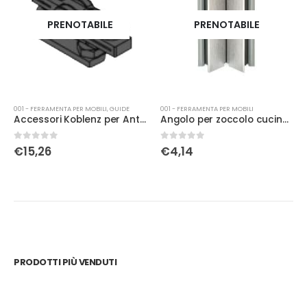
PRENOTABILE
PRENOTABILE
001 - FERRAMENTA PER MOBILI
,
GUIDE
001 - FERRAMENTA PER MOBILI
Accessori Koblenz per Anta carrello con piastra vite/bul
Angolo per zoccolo cucina in all. H150
0
Su 5
0
Su 5
€
15,26
€
4,14
PRODOTTI PIÙ VENDUTI