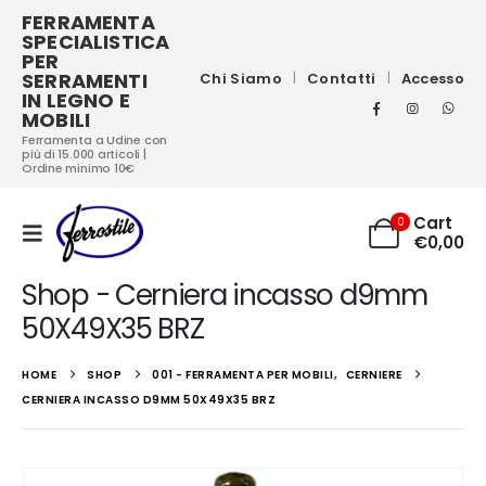
FERRAMENTA
SPECIALISTICA
PER
SERRAMENTI
Chi Siamo
Contatti
Accesso
IN LEGNO E
MOBILI
Ferramenta a Udine con
più di 15.000 articoli |
Ordine minimo 10€
Cart
0
€
0,00
Shop - Cerniera incasso d9mm
50X49X35 BRZ
HOME
SHOP
001 - FERRAMENTA PER MOBILI
,
CERNIERE
CERNIERA INCASSO D9MM 50X49X35 BRZ