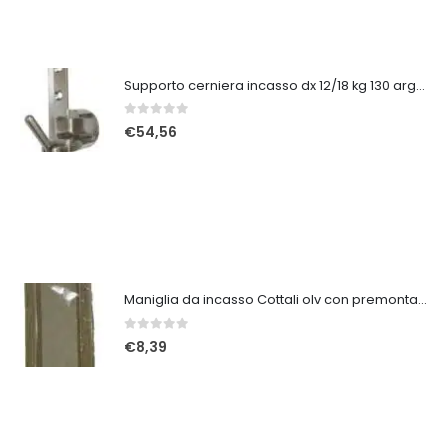
Supporto cerniera incasso dx 12/18 kg 130 argento
0
Su 5
€
54,56
Maniglia da incasso Cottali olv con premontaggio senza viti
0
Su 5
€
8,39