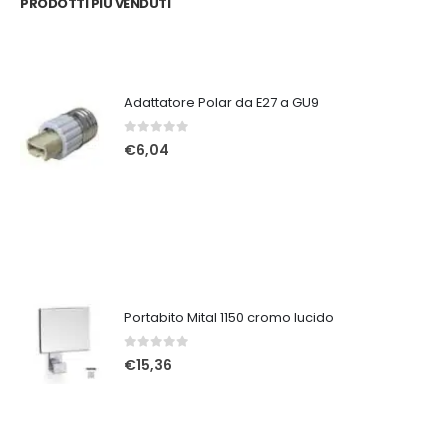
PRODOTTI PIÙ VENDUTI
Adattatore Polar da E27 a GU9
0
Su 5
€
6,04
Portabito Mital 1150 cromo lucido
0
Su 5
€
15,36