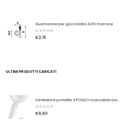
Guarnizione per gocciolatoi A213 marrone
0
Su 5
€
2,15
ULTIMI PRODOTTI CARICATI
Ventilatore portatile 3 POLLICI ricaricabile bianco
0
Su 5
€
8,60