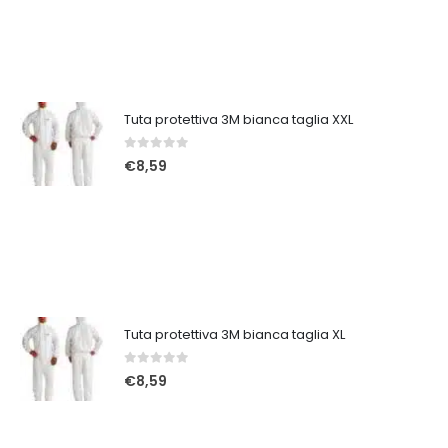
Tuta protettiva 3M bianca taglia XXL
0
Su 5
€
8,59
Tuta protettiva 3M bianca taglia XL
0
Su 5
€
8,59