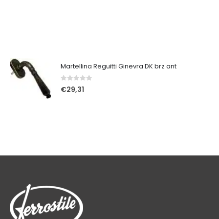
Martellina Reguitti Ginevra DK brz ant
0
Su 5
€
29,31