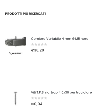
PRODOTTI PIÙ RICERCATI
Cerniera Variabile 4 mm G.M5 nera
0
Su 5
€
36,29
Viti T.P.S. rid. trop 4,0x30 per truciolare
0
Su 5
€
0,04