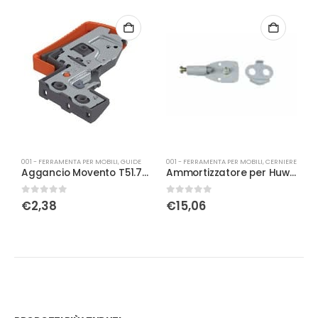
001 - FERRAMENTA PER MOBILI
,
GUIDE
001 - FERRAMENTA PER MOBILI
,
CERNIERE
0
Aggancio Movento T51.7601 dx reg. lat.
Ammortizzatore per Huwil Maxi nichelato
0
Su 5
0
Su 5
0
€
2,38
€
15,06