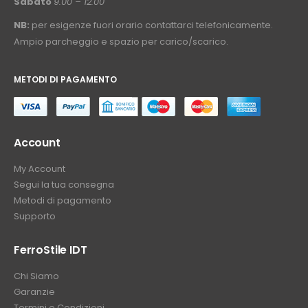
Sabato
9.00 – 12.00
NB:
per esigenze fuori orario contattarci telefonicamente.
Ampio parcheggio e spazio per carico/scarico.
METODI DI PAGAMENTO
⠀
Account
My Account
Segui la tua consegna
Metodi di pagamento
Supporto
FerroStile IDT
Chi Siamo
Garanzie
Termini e Condizioni