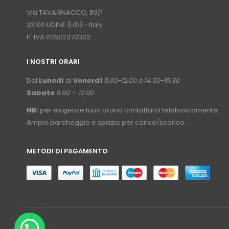
⠀
Via TAVAGNACCO, 89/1
33100 UDINE (UD) - Italy
P. IVA 02602370302
I NOSTRI ORARI
­⠀
Dal
Lunedì
al
Venerdì
8.00-12.00
e
14.30-18.30
Sabato
9.00 – 12.00
NB:
per esigenze fuori orario contattarci telefonicamente.
Ampio parcheggio e spazio per carico/scarico.
METODI DI PAGAMENTO
⠀