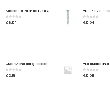
Adattatore Polar da E27 a GU9
Viti T.P.S. z.bian
0
Su 5
0
Su 5
€
6,04
€
0,04
Guarnizione per gocciolatoi A213 marrone
0
Su 5
0
Su 5
€
2,15
€
0,06