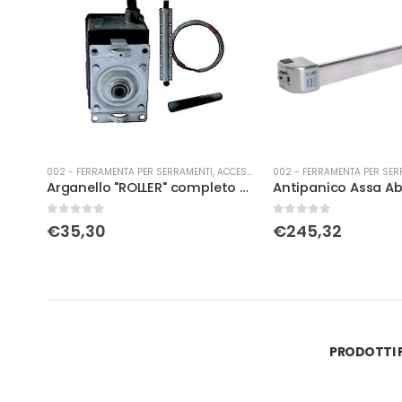
CUREZZA
002 - FERRAMENTA PER SERRAMENTI
,
ACCESSORI PER TAPPARELLE
002 - FERRAMENTA PER SER
Antipanico Nuova Feb millennium nero
Arganello "ROLLER" completo di fune 1.8
0
Su 5
0
Su 5
€
35,30
€
245,32
PRODOTTI P