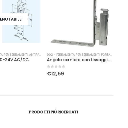
ENOTABILE
TA PER SERRAMENTI
,
ANTIPANICO
002 - FERRAMENTA PER SERRAMENTI
,
PORTA-FINESTRA
002 -
E 10-24V AC/DC
Angolo cerniera con fissaggio battuta 18 DX ARIA 4
0
Su 5
0
Su 
€
12,59
€
6
PRODOTTI PIÙ RICERCATI