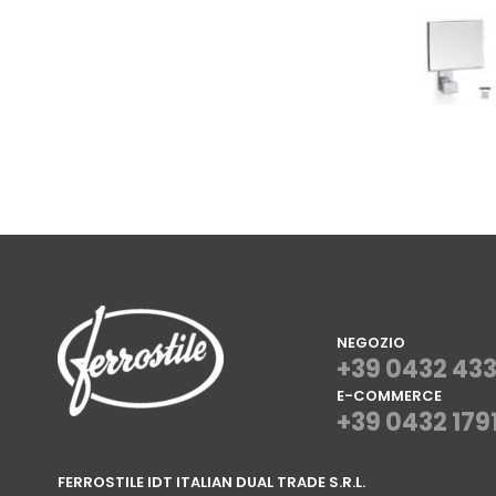
NEGOZIO
+39 0432 43
E-COMMERCE
+39 0432 179
⠀
FERROSTILE IDT ITALIAN DUAL TRADE S.R.L.