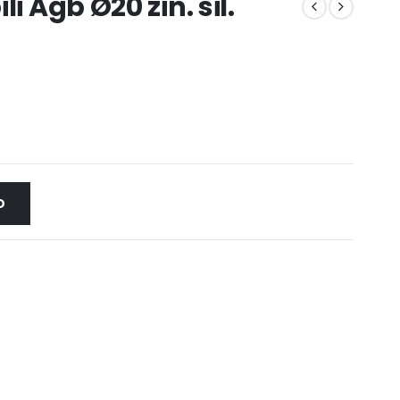
i Agb Ø20 zin. sil.
O