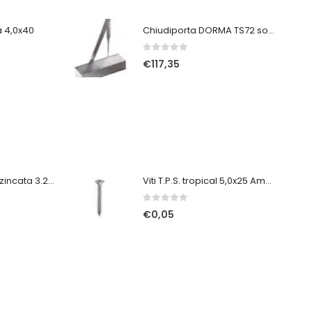
ca 4,0x40
Chiudiporta DORMA TS72 solo corpo argento
0
Su 5
€
117,35
Vite autoforante zincata 3.2x35
Viti T.P.S. tropical 5,0x25 Ambrovit
0
Su 5
€
0,05