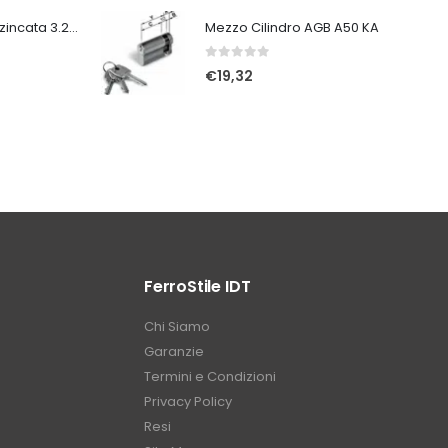
Vite autoforante zincata 3.2x30
Mezzo Cilindro AGB A50 KA
0
Su 5
€
19,32
FerroStile IDT
Chi Siamo
Garanzie
Termini e Condizioni
Privacy Policy
Resi