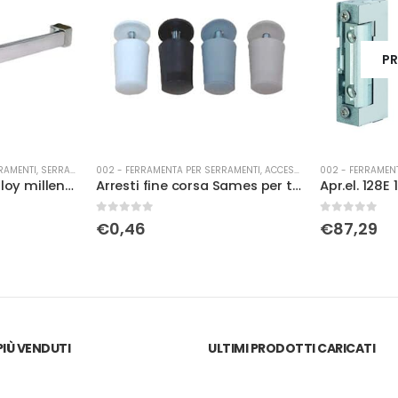
PR
RAMENTI
,
SERRATURE
002 - FERRAMENTA PER SERRAMENTI
,
ACCESSORI PER TAPPARELLE
002 - FERRAMEN
Antipanico Assa Abloy millennium inox
Arresti fine corsa Sames per tapp. pl corto BIANCO
Apr.el. 128
0
Su 5
0
Su 5
€
0,46
€
87,29
IÙ VENDUTI
ULTIMI PRODOTTI CARICATI