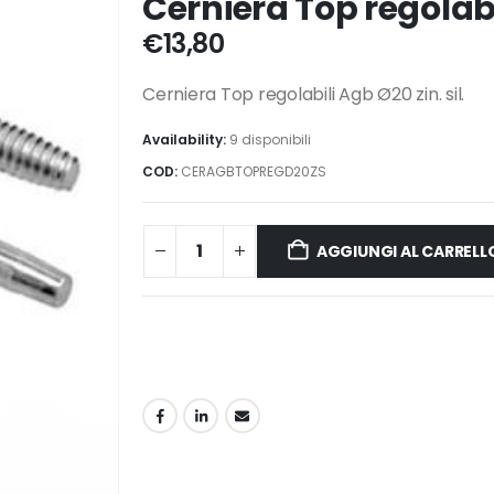
Cerniera Top regolabil
€
13,80
Cerniera Top regolabili Agb Ø20 zin. sil.
Availability:
9 disponibili
COD:
CERAGBTOPREGD20ZS
AGGIUNGI AL CARRELL