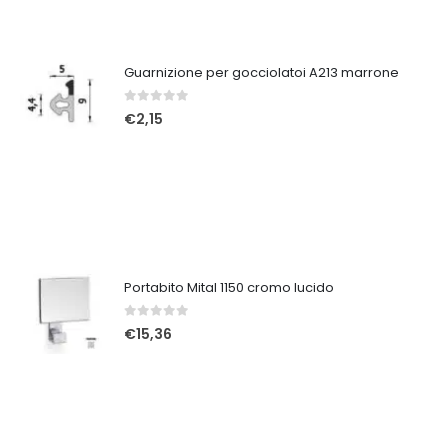
Guarnizione per gocciolatoi A213 marrone
0
Su 5
€
2,15
Portabito Mital 1150 cromo lucido
0
Su 5
€
15,36