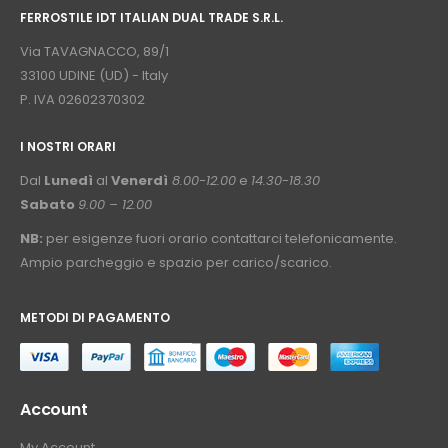
FERROSTILE IDT ITALIAN DUAL TRADE S.R.L.
⠀
Via TAVAGNACCO, 89/1
33100 UDINE (UD) - Italy
P. IVA 02602370302
I NOSTRI ORARI
­⠀
Dal
Lunedì
al
Venerdì
8.00-12.00
e
14.30-18.30
Sabato
9.00 – 12.00
NB:
per esigenze fuori orario contattarci telefonicamente.
Ampio parcheggio e spazio per carico/scarico.
METODI DI PAGAMENTO
⠀
Account
My Account