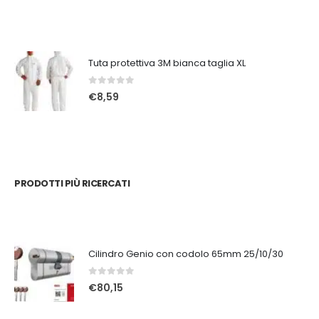
Tuta protettiva 3M bianca taglia XL
0
Su 5
€
8,59
PRODOTTI PIÙ RICERCATI
Cilindro Genio con codolo 65mm 25/10/30
0
Su 5
€
80,15