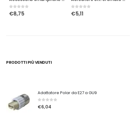
0
Su 5
0
Su 5
0
€
8,75
€
5,11
PRODOTTI PIÙ VENDUTI
Adattatore Polar da E27 a GU9
0
Su 5
€
6,04