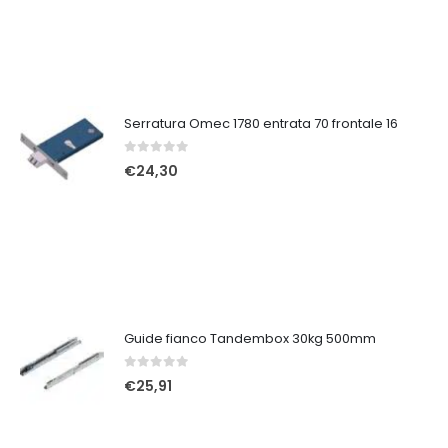
Serratura Omec 1780 entrata 70 frontale 16
0
Su 5
€
24,30
Guide fianco Tandembox 30kg 500mm
0
Su 5
€
25,91