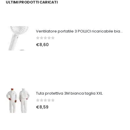
ULTIMI PRODOTTI CARICATI
Ventilatore portatile 3 POLLICI ricaricabile bianco
0
Su 5
€
8,60
Tuta protettiva 3M bianca taglia XXL
0
Su 5
€
8,59