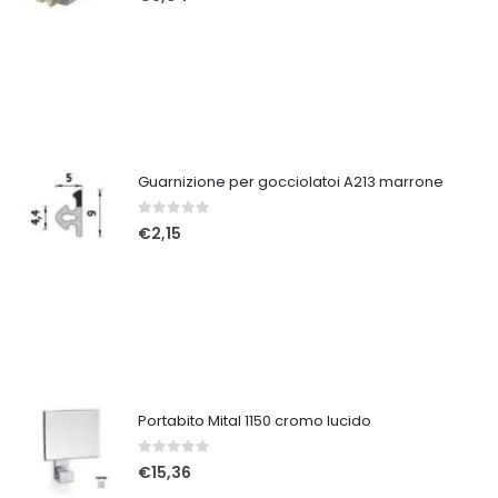
Guarnizione per gocciolatoi A213 marrone
0
Su 5
€
2,15
Portabito Mital 1150 cromo lucido
0
Su 5
€
15,36