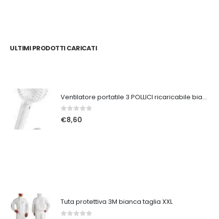
ULTIMI PRODOTTI CARICATI
Ventilatore portatile 3 POLLICI ricaricabile bianco
0
Su 5
€
8,60
Tuta protettiva 3M bianca taglia XXL