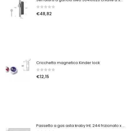
0
Su 5
€
48,82
Cricchetto magnetico Kinder lock
0
Su 5
€
12,15
Passetto a gas asta kraby Int. 244 frizionato x ribalta