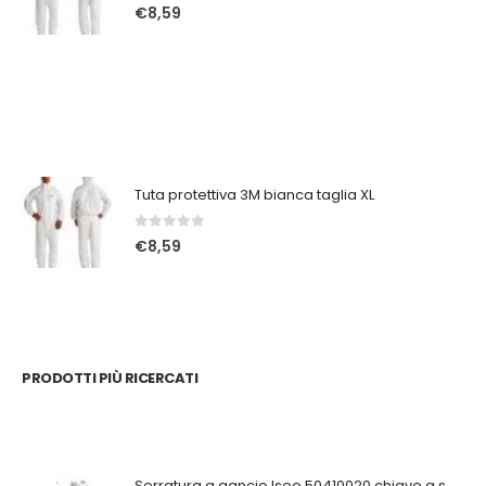
0
Su 5
€
8,59
Tuta protettiva 3M bianca taglia XL
0
Su 5
€
8,59
PRODOTTI PIÙ RICERCATI
Serratura a gancio Iseo 50410020 chiave a spillo