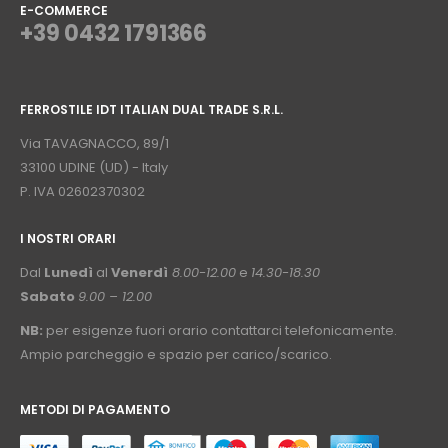
E-COMMERCE
+39 0432 1791366
⠀
FERROSTILE IDT ITALIAN DUAL TRADE S.R.L.
⠀
Via TAVAGNACCO, 89/1
33100 UDINE (UD) - Italy
P. IVA 02602370302
I NOSTRI ORARI
­⠀
Dal
Lunedì
al
Venerdì
8.00-12.00
e
14.30-18.30
Sabato
9.00 – 12.00
NB:
per esigenze fuori orario contattarci telefonicamente.
Ampio parcheggio e spazio per carico/scarico.
METODI DI PAGAMENTO
⠀