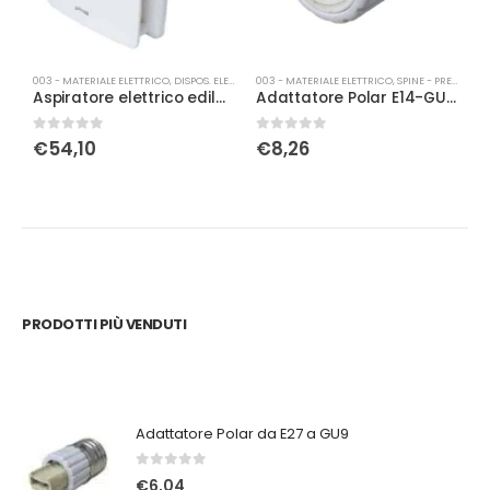
003 - MATERIALE ELETTRICO
,
DISPOS. ELETTRONICI VARI
003 - MATERIALE ELETTRICO
,
SPINE - PRESE - MULTIPLE
00
Aspiratore elettrico edilplast per bagno bianco Ø10
Adattatore Polar E14-GU10
0
Su 5
0
Su 5
0
€
54,10
€
8,26
PRODOTTI PIÙ VENDUTI
Adattatore Polar da E27 a GU9
0
Su 5
€
6,04