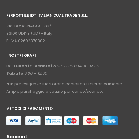
⠀
FERROSTILE IDT ITALIAN DUAL TRADE S.R.L.
⠀
Via TAVAGNACCO, 89/1
33100 UDINE (UD) - Italy
P. IVA 02602370302
I NOSTRI ORARI
­⠀
Dal
Lunedì
al
Venerdì
8.00-12.00
e
14.30-18.30
Sabato
9.00 – 12.00
NB:
per esigenze fuori orario contattarci telefonicamente.
Ampio parcheggio e spazio per carico/scarico.
METODI DI PAGAMENTO
⠀
Account