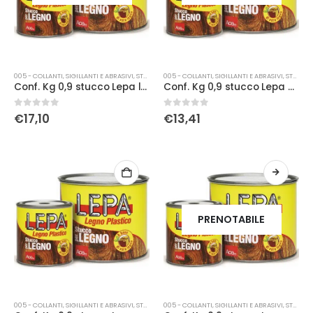
005 - COLLANTI, SIGILLANTI E ABRASIVI
,
STUCCO
005 - COLLANTI, SIGILLANTI E ABRASIVI
,
STUCCO
Conf. Kg 0,9 stucco Lepa larice
Conf. Kg 0,9 stucco Lepa noce chiaro
0
Su 5
0
Su 5
€
17,10
€
13,41
PRENOTABILE
005 - COLLANTI, SIGILLANTI E ABRASIVI
,
STUCCO
005 - COLLANTI, SIGILLANTI E ABRASIVI
,
STUCCO