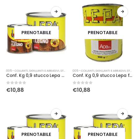
PRENOTABILE
PRENOTABILE
005 - COLLANTI, SIGILLANTI E ABRASIVI
,
STUCCO
005 - COLLANTI, SIGILLANTI E ABRASIVI
,
STUCCO
Conf. Kg 0,9 stucco Lepa douglas
Conf. Kg 0,9 stucco Lepa faggio
0
Su 5
0
Su 5
€
10,88
€
10,88
PRENOTABILE
PRENOTABILE