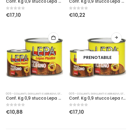
Conf. Kg 0,9 stucco Lepa noce scuro
Conf. Kg 0,9 stucco Lepa pino
0
Su 5
0
Su 5
€
17,10
€
10,22
PRENOTABILE
005 - COLLANTI, SIGILLANTI E ABRASIVI
,
STUCCO
005 - COLLANTI, SIGILLANTI E ABRASIVI
,
STUCCO
Conf. Kg 0,9 stucco Lepa pioppo
Conf. Kg 0,9 stucco Lepa rovere
0
Su 5
0
Su 5
€
10,88
€
17,10