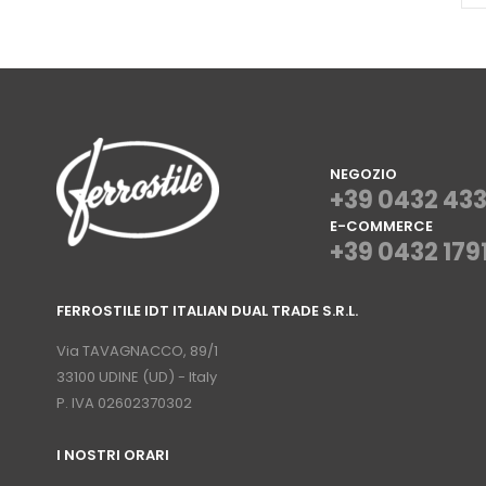
NEGOZIO
+39 0432 43
E-COMMERCE
+39 0432 179
⠀
FERROSTILE IDT ITALIAN DUAL TRADE S.R.L.
⠀
Via TAVAGNACCO, 89/1
33100 UDINE (UD) - Italy
P. IVA 02602370302
I NOSTRI ORARI
­⠀