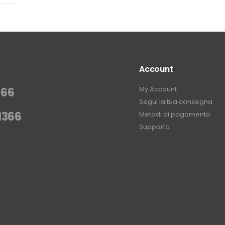
Account
My Account
366
Segui la tua consegna
1366
Metodi di pagamento
Supporto