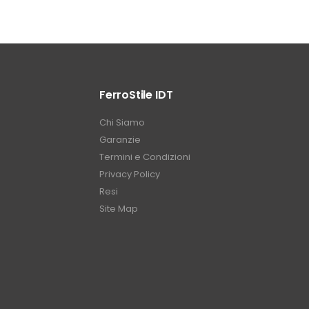
FerroStile IDT
Chi Siamo
Garanzie
Termini e Condizioni
Privacy Policy
Resi
Site Map