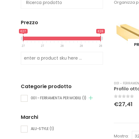
Organizza p
Prezzo
€27
€28
PR
27
27
28
28
28
001 - FERRAMEN
Categorie prodotto
001 - FERRAMENTA PER MOBILI
(1)
0
Su 5
€
27,41
Marchi
ALU-STYLE
(1)
Mostra: