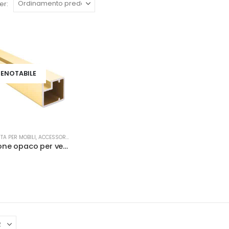
er:
ENOTABILE
TA PER MOBILI
,
ACCESSORI MOBILI
Profilo ottone opaco per vetro 2,5mtx19x20,6