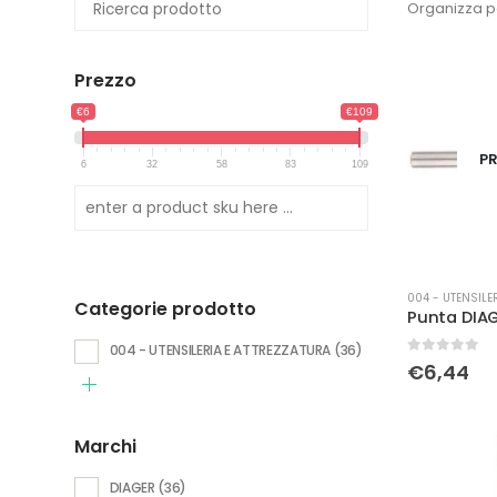
Organizza p
Prezzo
€6
€109
PR
6
32
58
83
109
004 - UTENSILE
Categorie prodotto
004 - UTENSILERIA E ATTREZZATURA
(36)
0
Su 5
€
6,44
Marchi
DIAGER
(36)