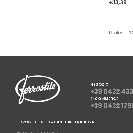
€
13,39
Mostra:
NEGOZIO
+39 0432 43
E-COMMERCE
+39 0432 179
⠀
FERROSTILE IDT ITALIAN DUAL TRADE S.R.L.
⠀
Via TAVAGNACCO, 89/1