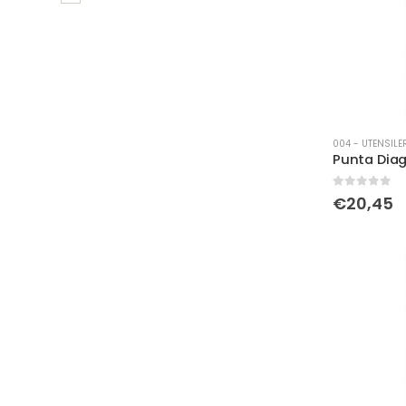
004 - UTENSILE
0
Su 5
€
20,45