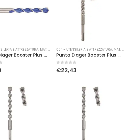
SILERIA E ATTREZZATURA
,
MAT. DI CONSUMO
004 - UTENSILERIA E ATTREZZATURA
,
MAT. DI CONSUMO
Punta Diager Booster Plus Ø 12 x 210
Punta Diager Booster Plus Ø 12 x 260
0
Su 5
9
€
22,43