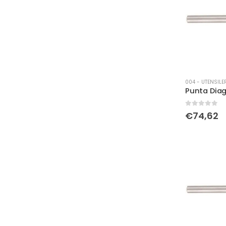
004 - UTENSILE
0
Su 5
€
74,62