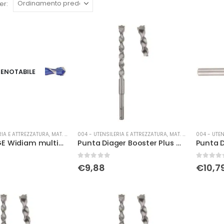
er:
ENOTABILE
RIA E ATTREZZATURA
,
MAT. DI CONSUMO
004 - UTENSILERIA E ATTREZZATURA
,
MAT. DI CONSUMO
004 - UTEN
Punta DIAGE Widiam multimateriale Ø 5 x85
Punta Diager Booster Plus Ø 10 x 160
0
Su 5
0
Su 5
€
9,88
€
10,7