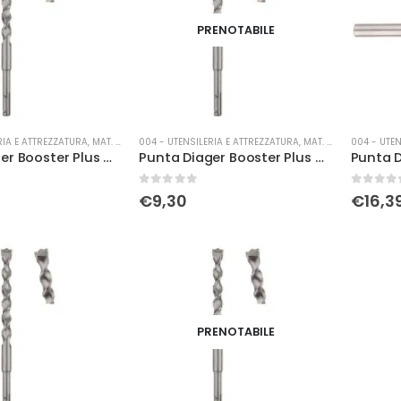
PRENOTABILE
RIA E ATTREZZATURA
,
MAT. DI CONSUMO
004 - UTENSILERIA E ATTREZZATURA
,
MAT. DI CONSUMO
004 - UTEN
Punta Diager Booster Plus Ø 10 x 310
Punta Diager Booster Plus Ø 12 x 160
0
Su 5
0
Su 5
€
9,30
€
16,3
PRENOTABILE