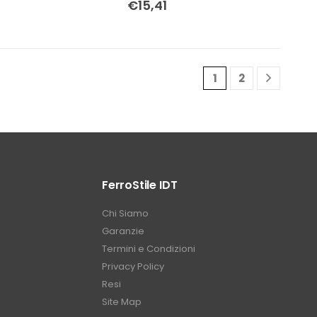
€
15,41
1
2
FerroStile IDT
Chi Siamo
Garanzie
Termini e Condizioni
Privacy Policy
Resi
Site Map