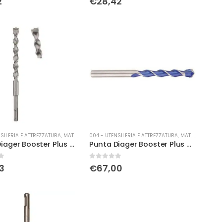
2
€
28,42
SILERIA E ATTREZZATURA
,
MAT. DI CONSUMO
004 - UTENSILERIA E ATTREZZATURA
,
MAT. DI CONSUMO
Punta Diager Booster Plus Ø 16 x 310
Punta Diager Booster Plus Ø 20 x 310
0
Su 5
3
€
67,00