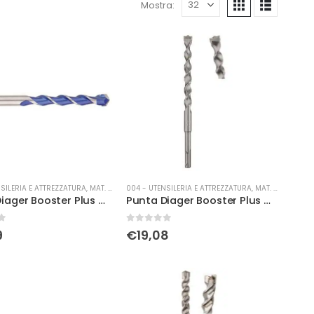
Mostra:
SILERIA E ATTREZZATURA
,
MAT. DI CONSUMO
004 - UTENSILERIA E ATTREZZATURA
,
MAT. DI CONSUMO
Punta Diager Booster Plus Ø 10 x 210
Punta Diager Booster Plus Ø 10 x 260
0
Su 5
9
€
19,08