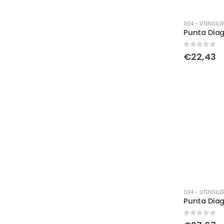
004 - UTENSILE
0
Su 5
€
22,43
004 - UTENSILE
0
Su 5