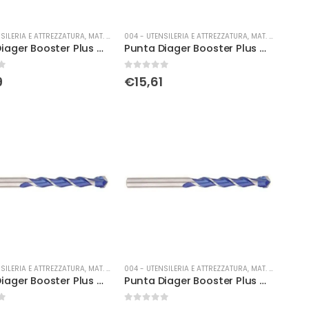
SILERIA E ATTREZZATURA
,
MAT. DI CONSUMO
004 - UTENSILERIA E ATTREZZATURA
,
MAT. DI CONSUMO
Punta Diager Booster Plus Ø 6 x 210
Punta Diager Booster Plus Ø 6 x 310
0
Su 5
9
€
15,61
SILERIA E ATTREZZATURA
,
MAT. DI CONSUMO
004 - UTENSILERIA E ATTREZZATURA
,
MAT. DI CONSUMO
Punta Diager Booster Plus Ø 6,5 x 310
Punta Diager Booster Plus Ø 8 x 150
0
Su 5