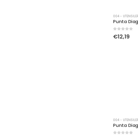
004 - UTENSILE
0
Su 5
€
12,19
004 - UTENSILE
0
Su 5