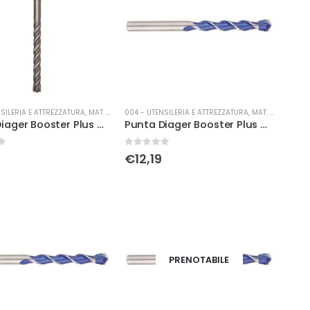
SILERIA E ATTREZZATURA
,
MAT. DI CONSUMO
004 - UTENSILERIA E ATTREZZATURA
,
MAT. DI CONSUMO
Punta Diager Booster Plus Ø 4 x 110
Punta Diager Booster Plus Ø 5 x 110
0
Su 5
€
12,19
PRENOTABILE