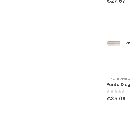
€
27,67
PR
004 - UTENSILE
0
Su 5
€
35,09