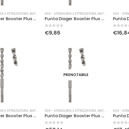
RIA E ATTREZZATURA
,
MAT. DI CONSUMO
004 - UTENSILERIA E ATTREZZATURA
,
MAT. DI CONSUMO
004 - UTEN
Punta Diager Booster Plus Ø 12 x 310
Punta Diager Booster Plus Ø 14 x 160
0
Su 5
0
Su 5
€
9,86
€
16,8
PRENOTABILE
RIA E ATTREZZATURA
,
MAT. DI CONSUMO
004 - UTENSILERIA E ATTREZZATURA
,
MAT. DI CONSUMO
004 - UTEN
Punta Diager Booster Plus Ø 14 x 310
Punta Diager Booster Plus Ø 14 x 460
0
Su 5
0
Su 5