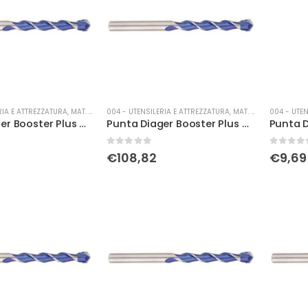
RIA E ATTREZZATURA
,
MAT. DI CONSUMO
004 - UTENSILERIA E ATTREZZATURA
,
MAT. DI CONSUMO
004 - UTEN
Punta Diager Booster Plus Ø 20 x 460
Punta Diager Booster Plus Ø 20 x 610
0
Su 5
0
Su 5
€
108,82
€
9,69