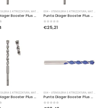
SILERIA E ATTREZZATURA
,
MAT. DI CONSUMO
004 - UTENSILERIA E ATTREZZATURA
,
MAT. DI CONSUMO
Punta Diager Booster Plus Ø 14 x 210
Punta Diager Booster Plus Ø 14 x 260
0
Su 5
4
€
25,21
SILERIA E ATTREZZATURA
,
MAT. DI CONSUMO
004 - UTENSILERIA E ATTREZZATURA
,
MAT. DI CONSUMO
Punta Diager Booster Plus Ø 15 x 210
Punta Diager Booster Plus Ø 16 x 210
0
Su 5