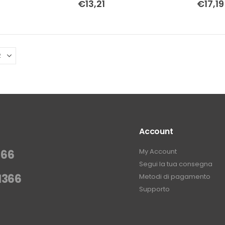
€
13,21
€
17,19
Account
My Account
366
Segui la tua consegna
1366
Metodi di pagamento
Supporto