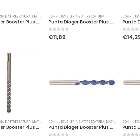
RIA E ATTREZZATURA
,
MAT. DI CONSUMO
004 - UTENSILERIA E ATTREZZATURA
004 - UTEN
Punta Diager Booster Plus Ø 5 x 160
Punta Diager Booster Plus Ø 6 x 110
0
Su 5
0
Su 5
€
11,89
€
14,2
RIA E ATTREZZATURA
,
MAT. DI CONSUMO
004 - UTENSILERIA E ATTREZZATURA
,
MAT. DI CONSUMO
004 - UTEN
Punta Diager Booster Plus Ø 6,5 x 160
Punta Diager Booster Plus Ø 6,5 x 210
0
Su 5
0
Su 5