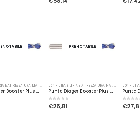
€
58,14
€
17,4
ENOTABILE
PRENOTABILE
RIA E ATTREZZATURA
,
MAT. DI CONSUMO
004 - UTENSILERIA E ATTREZZATURA
,
MAT. DI CONSUMO
004 - UTEN
Punta Diager Booster Plus Ø 16 x 210
Punta Diager Booster Plus Ø 16 x 310
0
Su 5
0
Su 5
€
26,81
€
27,8