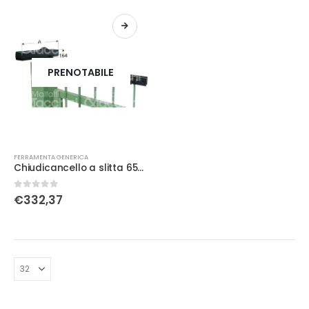
PRENOTABILE
FERRAMENTA GENERICA
Chiudicancello a slitta 650C
0
Su 5
€
332,37