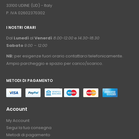
33100 UDINE (UD) - Italy
P. IVA 02602370302
I NOSTRI ORARI
­⠀
Dal
Lunedì
al
Venerdì
8.00-12.00
e
14.30-18.30
Sabato
9.00 – 12.00
NB:
per esigenze fuori orario contattarci telefonicamente.
Ampio parcheggio e spazio per carico/scarico.
METODI DI PAGAMENTO
⠀
Account
My Account
Segui la tua consegna
Metodi di pagamento