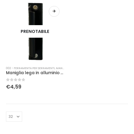
PRENOTABILE
002 - FERRAMENTA PER SERRAMENTI
,
MANIGLIERIA
Maniglia lega in alluminio scorrevole per balcone nera
0
Su 5
€
4,59