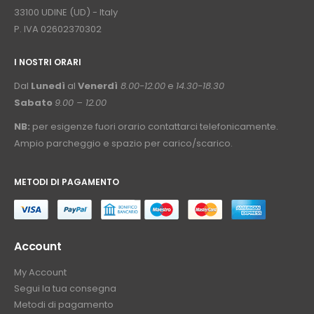
33100 UDINE (UD) - Italy
P. IVA 02602370302
I NOSTRI ORARI
­⠀
Dal
Lunedì
al
Venerdì
8.00-12.00
e
14.30-18.30
Sabato
9.00 – 12.00
NB:
per esigenze fuori orario contattarci telefonicamente.
Ampio parcheggio e spazio per carico/scarico.
METODI DI PAGAMENTO
⠀
Account
My Account
Segui la tua consegna
Metodi di pagamento