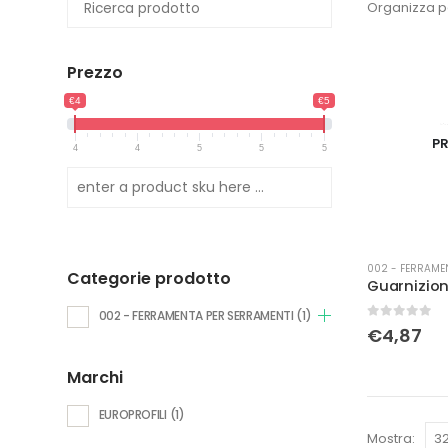
Organizza p
Prezzo
€4
€5
PR
4
4
5
5
5
002 - FERRAME
Categorie prodotto
002 - FERRAMENTA PER SERRAMENTI
(1)
0
Su 5
€
4,87
Marchi
EUROPROFILI
(1)
Mostra: