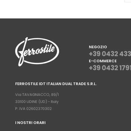
NEGOZIO
+39 0432 43
E-COMMERCE
+39 0432 179
⠀
FERROSTILE IDT ITALIAN DUAL TRADE S.R.L.
⠀
Via TAVAGNACCO, 89/1
33100 UDINE (UD) - Italy
P. IVA 02602370302
I NOSTRI ORARI
­⠀