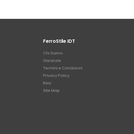
FerroStile IDT
Chi Siamo
Garanzie
Termini e Condizioni
Privacy Policy
Resi
Site Map