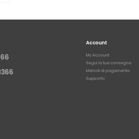
Account
My Account
366
Segui la tua consegna
1366
Metodi di pagamento
Supporto