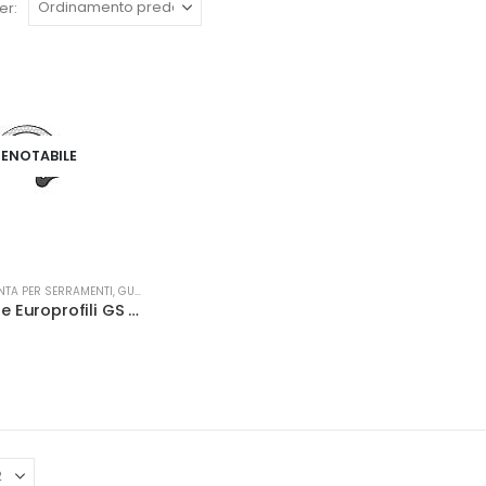
er:
ENOTABILE
NTA PER SERRAMENTI
,
GUARNIZIONI
Guarnizione Europrofili GS 290 marrone