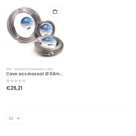
006 - SISTEMI DI FISSAGGIO
,
CAVO
Cavo acc.inox.sat Ø 04mm MT 10
0
Su 5
€
26,21