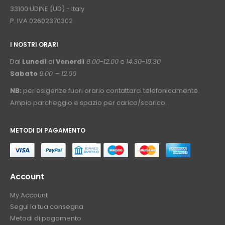
33100 UDINE (UD) - Italy
P. IVA 02602370302
I NOSTRI ORARI
­⠀
Dal
Lunedì
al
Venerdì
8.00-12.00
e
14.30-18.30
Sabato
9.00 – 12.00
NB:
per esigenze fuori orario contattarci telefonicamente.
Ampio parcheggio e spazio per carico/scarico.
METODI DI PAGAMENTO
⠀
Account
My Account
Segui la tua consegna
Metodi di pagamento