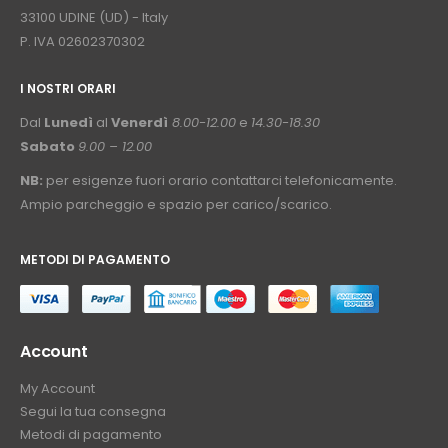
33100 UDINE (UD) - Italy
P. IVA 02602370302
I NOSTRI ORARI
­⠀
Dal
Lunedì
al
Venerdì
8.00-12.00
e
14.30-18.30
Sabato
9.00 – 12.00
NB:
per esigenze fuori orario contattarci telefonicamente.
Ampio parcheggio e spazio per carico/scarico.
METODI DI PAGAMENTO
⠀
Account
My Account
Segui la tua consegna
Metodi di pagamento