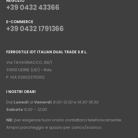
NEGOZIO
+39 0432 43366
E-COMMERCE
+39 0432 1791366
⠀
FERROSTILE IDT ITALIAN DUAL TRADE S.R.L.
⠀
Via TAVAGNACCO, 89/1
33100 UDINE (UD) - Italy
P. IVA 02602370302
I NOSTRI ORARI
­⠀
Dal
Lunedì
al
Venerdì
8.00-12.00
e
14.30-18.30
Sabato
9.00 – 12.00
NB:
per esigenze fuori orario contattarci telefonicamente.
Ampio parcheggio e spazio per carico/scarico.