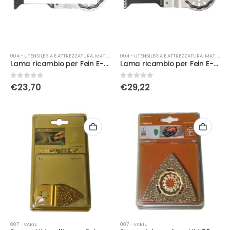
004 - UTENSILERIA E ATTREZZATURA
,
MAT. DI CONSUMO
004 - UTENSILERIA E ATTREZZATURA
,
MAT. DI CONSUMO
Lama ricambio per Fein E-CUT longlife bim 50x35mm D.F. 63502160220
Lama ricambio per Fein E-CUT standard hcs 50x35mm D.F. 63502133240
0
Su 5
0
Su 5
€
23,70
€
29,22
007 - VARIE
007 - VARIE