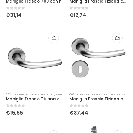
Maniglia Frascio 703 con rosetta foro normale pvd
Maniglia Frascio Tiziana con placca foro normale pvd
0
Su 5
0
Su 5
€
31,14
€
12,74
002 - FERRAMENTA PER SERRAMENTI
,
MANIGLIERIA
002 - FERRAMENTA PER SERRAMENTI
,
MANIGLIERIA
Maniglia Frascio Tiziana con placca foro yale pvd
Maniglia Frascio Tiziana con rosetta foro normale pvd
0
Su 5
0
Su 5
€
15,55
€
37,44