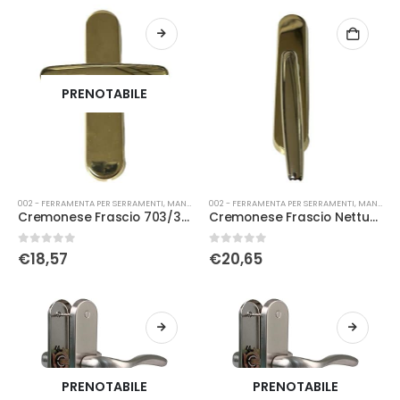
PRENOTABILE
002 - FERRAMENTA PER SERRAMENTI
,
MANIGLIERIA
002 - FERRAMENTA PER SERRAMENTI
,
MANIGLIERIA
Cremonese Frascio 703/30 c/bu pvd
Cremonese Frascio Nettuno c/bu pvd
0
Su 5
0
Su 5
€
18,57
€
20,65
PRENOTABILE
PRENOTABILE