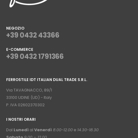
NEGOZIO
+39 0432 43366
E-COMMERCE
+39 0432 1791366
⠀
FERROSTILE IDT ITALIAN DUAL TRADE S.R.L.
⠀
Via TAVAGNACCO, 89/1
33100 UDINE (UD) - Italy
P. IVA 02602370302
I NOSTRI ORARI
­⠀
Dal
Lunedì
al
Venerdì
8.00-12.00
e
14.30-18.30
Sabato
9.00 – 12.00