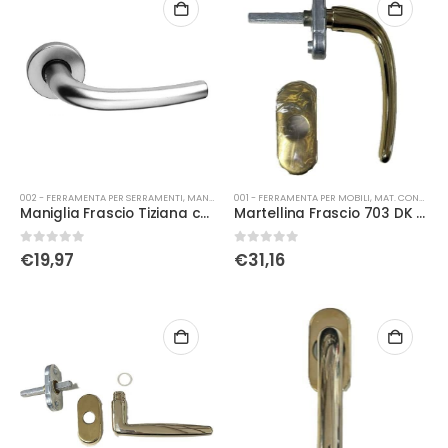
002 - FERRAMENTA PER SERRAMENTI
,
MANIGLIERIA
001 - FERRAMENTA PER MOBILI
,
MAT. CONSUMO
Maniglia Frascio Tiziana con rosetta foro yale pvd
Martellina Frascio 703 DK pvd
0
Su 5
0
Su 5
€
19,97
€
31,16