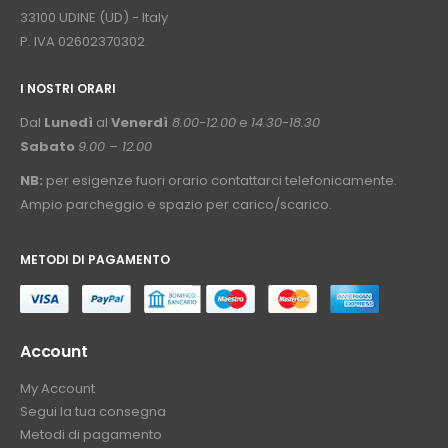
33100 UDINE (UD) - Italy
P. IVA 02602370302
I NOSTRI ORARI
­⠀
Dal
Lunedì
al
Venerdì
8.00-12.00
e
14.30-18.30
Sabato
9.00 – 12.00
NB:
per esigenze fuori orario contattarci telefonicamente.
Ampio parcheggio e spazio per carico/scarico.
METODI DI PAGAMENTO
⠀
Account
My Account
Segui la tua consegna
Metodi di pagamento