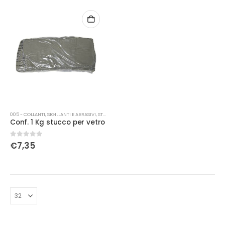
005 - COLLANTI, SIGILLANTI E ABRASIVI
,
STUCCO
Conf. 1 Kg stucco per vetro
0
Su 5
€
7,35