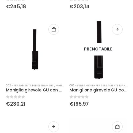
0
Su 5
0
Su 5
€
245,18
€
203,14
PRENOTABILE
002 - FERRAMENTA PER SERRAMENTI
,
MANIGLIERIA
002 - FERRAMENTA PER SERRAMENTI
,
MANIGLIERIA
Maniglia girevole GU con blocco di sicurezza k-20179 destra marrone
Maniglione girevole GU con blocco di sicurezza K-20179 SX
0
Su 5
0
Su 5
€
230,21
€
195,97