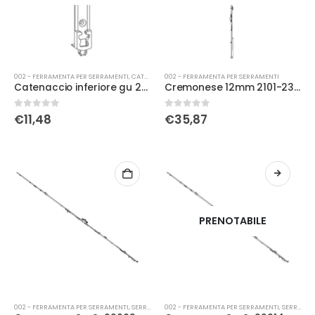
002 - FERRAMENTA PER SERRAMENTI
,
CATENACCI
002 - FERRAMENTA PER SERRAMENTI
Catenaccio inferiore gu 24387
Cremonese 12mm 2101-2350 d.980 g-23730-22-0-1*gu
0
Su 5
0
Su 5
€
11,48
€
35,87
PRENOTABILE
002 - FERRAMENTA PER SERRAMENTI
,
SERRATURE
002 - FERRAMENTA PER SERRAMENTI
,
SERRATURE