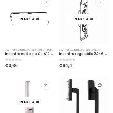
PRENOTABILE
PRENOTABILE
002 - FERRAMENTA PER SERRAMENTI
,
PORTE
002 - FERRAMENTA PER SERRAMENTI
Incontro nottolino Gu A12 interasse 9 9423011801
Incontro regolabile 24×6 dx 6-38679-07-r1 GU
0
Su 5
0
Su 5
€
3,36
€
64,41
PRENOTABILE