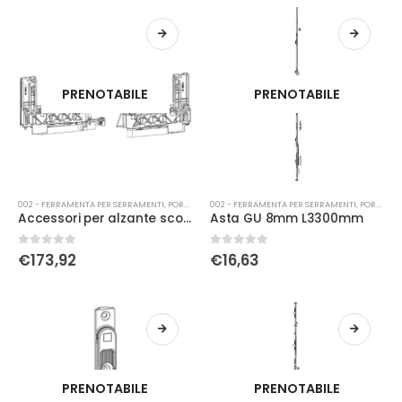
PRENOTABILE
PRENOTABILE
002 - FERRAMENTA PER SERRAMENTI
,
PORTA-FINESTRA
002 - FERRAMENTA PER SERRAMENTI
,
PORTA-FINESTRA
Accessori per alzante scorrevole Gu K15276-00-R-0
Asta GU 8mm L3300mm
0
Su 5
0
Su 5
€
173,92
€
16,63
PRENOTABILE
PRENOTABILE