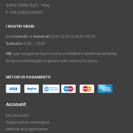
33100 UDINE (UD) - Italy
P. IVA 02602370302
I NOSTRI ORARI
­⠀
Dal
Lunedì
al
Venerdì
8.00-12.00
e
14.30-18.30
Sabato
9.00 – 12.00
NB:
per esigenze fuori orario contattarci telefonicamente.
Ampio parcheggio e spazio per carico/scarico.
METODI DI PAGAMENTO
⠀
Account
My Account
Segui la tua consegna
Metodi di pagamento