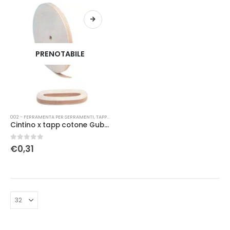
PRENOTABILE
002 - FERRAMENTA PER SERRAMENTI
,
TAPPARELLE-VENEZIANE
Cintino x tapp cotone Gubra elegante bicolore (marrone)
0
Su 5
€
0,31