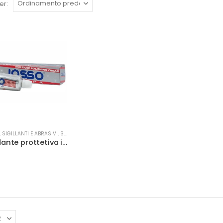
er:
 SIGILLANTI E ABRASIVI
,
SIGILLANTI
Pasta lucidante prottetiva iosso tubetto 50 ml