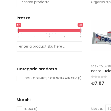
Organizza p
Prezzo
€7
€8
7
7
8
8
8
005 - COLLANTI,
Categorie prodotto
005 - COLLANTI, SIGILLANTI e ABRASIVI
(1)
0
Su 5
€
7,87
Marchi
Mostra:
IOSSO
(1)