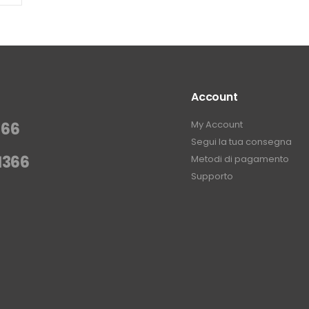
Account
My Account
366
Segui la tua consegna
1366
Metodi di pagamento
Supporto