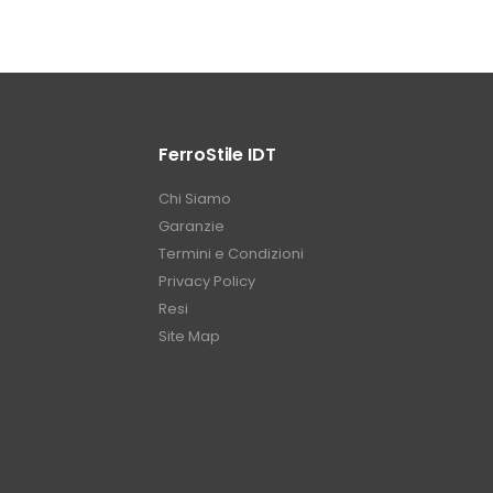
FerroStile IDT
Chi Siamo
Garanzie
Termini e Condizioni
Privacy Policy
Resi
Site Map