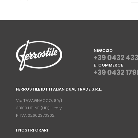
NEGOZIO
+39 0432 43
E-COMMERCE
+39 0432 179
⠀
FERROSTILE IDT ITALIAN DUAL TRADE S.R.L.
⠀
Via TAVAGNACCO, 89/1
33100 UDINE (UD) - Italy
P. IVA 02602370302
I NOSTRI ORARI
­⠀