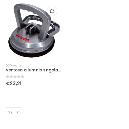
007 - VARIE
Ventosa alluminio singola 50 KG
0
Su 5
€
23,21