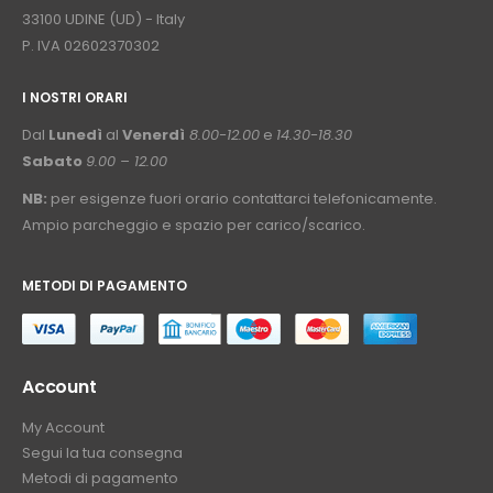
33100 UDINE (UD) - Italy
P. IVA 02602370302
I NOSTRI ORARI
­⠀
Dal
Lunedì
al
Venerdì
8.00-12.00
e
14.30-18.30
Sabato
9.00 – 12.00
NB:
per esigenze fuori orario contattarci telefonicamente.
Ampio parcheggio e spazio per carico/scarico.
METODI DI PAGAMENTO
⠀
Account
My Account
Segui la tua consegna
Metodi di pagamento