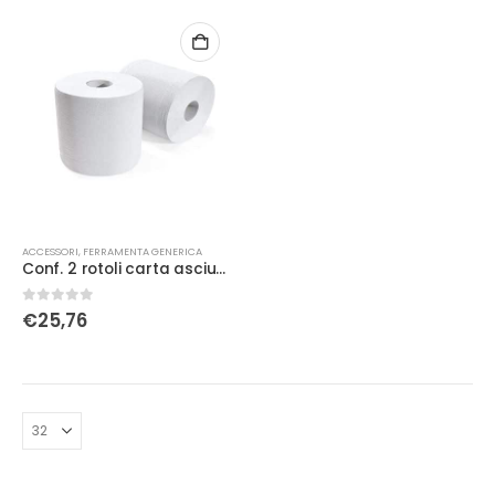
ACCESSORI
,
FERRAMENTA GENERICA
Conf. 2 rotoli carta asciugatutto
0
Su 5
€
25,76