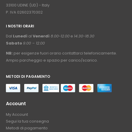
33100 UDINE (UD) - Italy
P. IVA 02602370302
I NOSTRI ORARI
­⠀
Dal
Lunedì
al
Venerdì
8.00-12.00
e
14.30-18.30
Sabato
9.00 – 12.00
NB:
per esigenze fuori orario contattarci telefonicamente.
Ampio parcheggio e spazio per carico/scarico.
METODI DI PAGAMENTO
⠀
Account
My Account
Segui la tua consegna
Metodi di pagamento