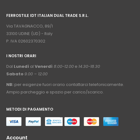
⠀
FERROSTILE IDT ITALIAN DUAL TRADE S.R.L.
⠀
Via TAVAGNACCO, 89/1
33100 UDINE (UD) - Italy
P. IVA 02602370302
I NOSTRI ORARI
­⠀
Dal
Lunedì
al
Venerdì
8.00-12.00
e
14.30-18.30
Sabato
9.00 – 12.00
NB:
per esigenze fuori orario contattarci telefonicamente.
Ampio parcheggio e spazio per carico/scarico.
METODI DI PAGAMENTO
⠀
Account