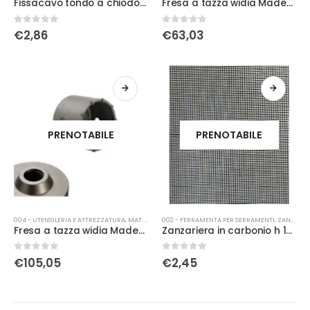
Fissacavo tondo a chiodo bianco 9/10 cf.50
Fresa a tazza widia Madera Plus Ø 60
0
Su 5
0
Su 5
€
2,86
€
63,03
PRENOTABILE
PRENOTABILE
004 - UTENSILERIA E ATTREZZATURA
,
MAT. DI CONSUMO
002 - FERRAMENTA PER SERRAMENTI
,
ZANZARIERE
Fresa a tazza widia Madera Plus Ø 80
Zanzariera in carbonio h 120
0
Su 5
0
Su 5
€
105,05
€
2,45