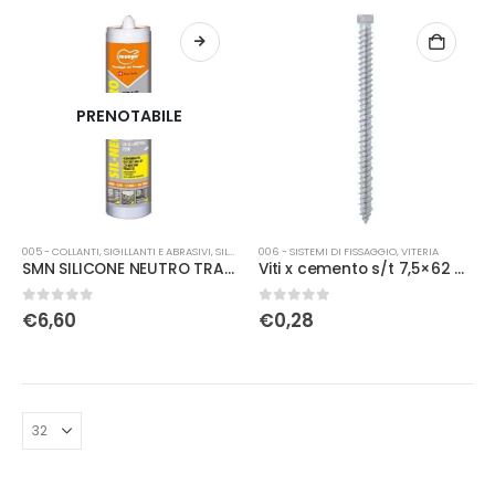
PRENOTABILE
005 - COLLANTI, SIGILLANTI E ABRASIVI
,
SILICONI
006 - SISTEMI DI FISSAGGIO
,
VITERIA
SMN SILICONE NEUTRO TRASPARENTE ANTIMUFFA 310ML
Viti x cemento s/t 7,5×62 Mungo
0
Su 5
0
Su 5
€
6,60
€
0,28