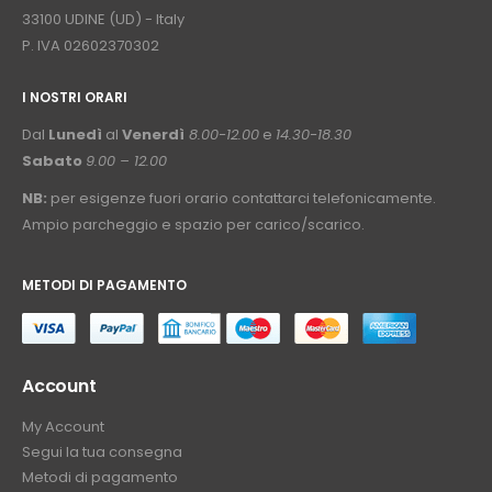
33100 UDINE (UD) - Italy
P. IVA 02602370302
I NOSTRI ORARI
­⠀
Dal
Lunedì
al
Venerdì
8.00-12.00
e
14.30-18.30
Sabato
9.00 – 12.00
NB:
per esigenze fuori orario contattarci telefonicamente.
Ampio parcheggio e spazio per carico/scarico.
METODI DI PAGAMENTO
⠀
Account
My Account
Segui la tua consegna
Metodi di pagamento