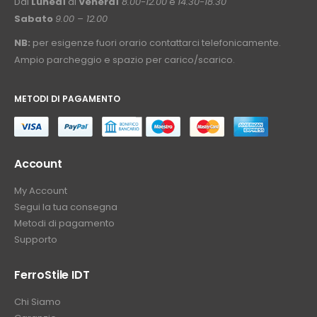
Dal
Lunedì
al
Venerdì
8.00-12.00
e
14.30-18.30
Sabato
9.00 – 12.00
NB:
per esigenze fuori orario contattarci telefonicamente.
Ampio parcheggio e spazio per carico/scarico.
METODI DI PAGAMENTO
⠀
Account
My Account
Segui la tua consegna
Metodi di pagamento
Supporto
FerroStile IDT
Chi Siamo