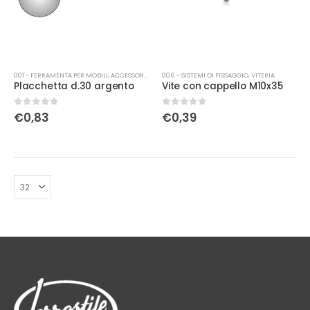
001 - FERRAMENTA PER MOBILI
,
ACCESSORI MOBILI
006 - SISTEMI DI FISSAGGIO
,
VITERIA
Placchetta d.30 argento
Vite con cappello M10x35
0
Su 5
0
Su 5
€
0,83
€
0,39