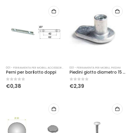
001 - FERRAMENTA PER MOBILI
,
ACCESSORI MOBILI
001 - FERRAMENTA PER MOBILI
,
PIEDINI
Perni per barilotto doppi
Piedini giotto diametro 15 altezza H20
0
Su 5
0
Su 5
€
0,38
€
2,39