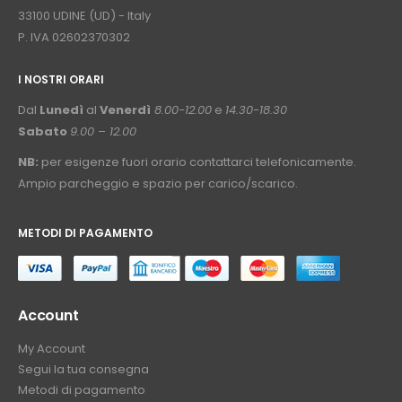
33100 UDINE (UD) - Italy
P. IVA 02602370302
I NOSTRI ORARI
­⠀
Dal
Lunedì
al
Venerdì
8.00-12.00
e
14.30-18.30
Sabato
9.00 – 12.00
NB:
per esigenze fuori orario contattarci telefonicamente.
Ampio parcheggio e spazio per carico/scarico.
METODI DI PAGAMENTO
⠀
Account
My Account
Segui la tua consegna
Metodi di pagamento