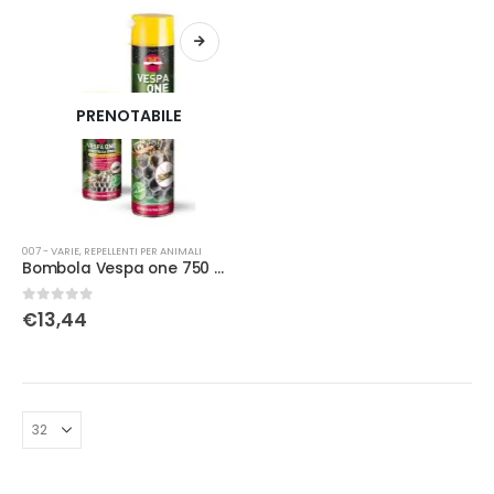
PRENOTABILE
007 - VARIE
,
REPELLENTI PER ANIMALI
Bombola Vespa one 750 ml raggio 4 mt
0
Su 5
€
13,44