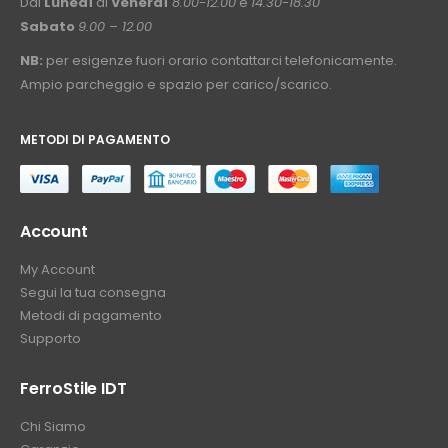
Dal
Lunedì
al
Venerdì
8.00-12.00
e
14.30-18.30
Sabato
9.00 – 12.00
NB:
per esigenze fuori orario contattarci telefonicamente.
Ampio parcheggio e spazio per carico/scarico.
METODI DI PAGAMENTO
⠀
Account
My Account
Segui la tua consegna
Metodi di pagamento
Supporto
FerroStile IDT
Chi Siamo