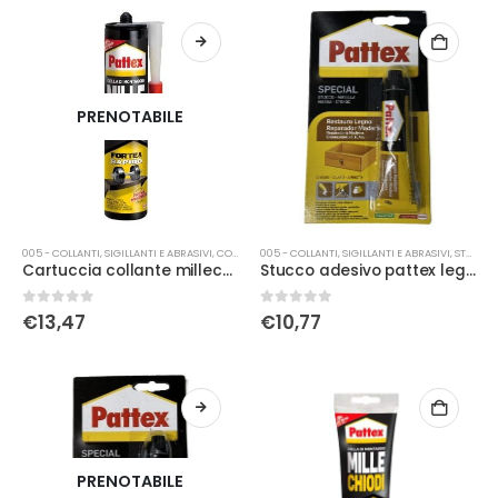
PRENOTABILE
005 - COLLANTI, SIGILLANTI E ABRASIVI
,
COLLE
005 - COLLANTI, SIGILLANTI E ABRASIVI
,
STUCCO
Cartuccia collante millechiodi 400g
Stucco adesivo pattex legno chiaro 50gr
0
Su 5
0
Su 5
€
13,47
€
10,77
PRENOTABILE