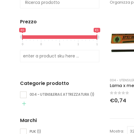
Organizza p
Prezzo
€0
€1
0
0
1
1
1
004 - UTENSILE
Categorie prodotto
004 - UTENSILERIA E ATTREZZATURA
(1)
0
Su 5
€
0,74
Marchi
Mostra:
PUK
(1)