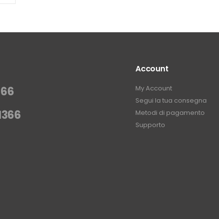
Account
My Account
366
Segui la tua consegna
1366
Metodi di pagamento
Supporto