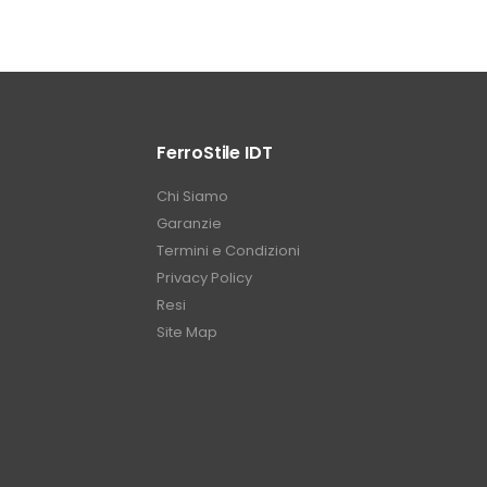
FerroStile IDT
Chi Siamo
Garanzie
Termini e Condizioni
Privacy Policy
Resi
Site Map