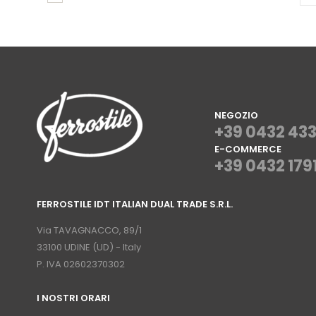
NEGOZIO
+39 0432 43
E-COMMERCE
+39 0432 179
⠀
FERROSTILE IDT ITALIAN DUAL TRADE S.R.L.
⠀
Via TAVAGNACCO, 89/1
33100 UDINE (UD) - Italy
P. IVA 02602370302
I NOSTRI ORARI
­⠀