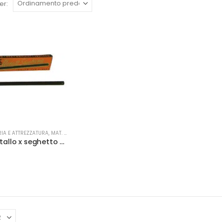
er:
RIA E ATTREZZATURA
,
MAT. DI CONSUMO
Lama x metallo x seghetto Puk