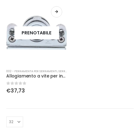
PRENOTABILE
002 - FERRAMENTA PER SERRAMENTI
,
SERRATURE
Allogiamento a vite per ingranaggi aubi
0
Su 5
€
37,73