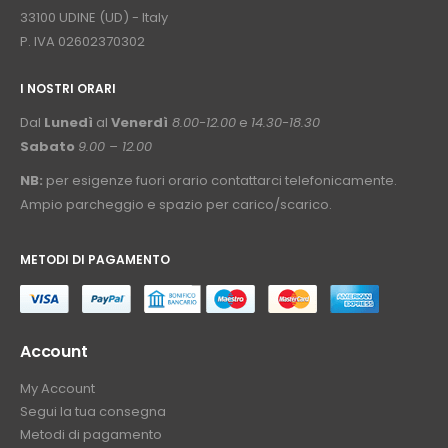
33100 UDINE (UD) - Italy
P. IVA 02602370302
I NOSTRI ORARI
­⠀
Dal
Lunedì
al
Venerdì
8.00-12.00
e
14.30-18.30
Sabato
9.00 – 12.00
NB:
per esigenze fuori orario contattarci telefonicamente.
Ampio parcheggio e spazio per carico/scarico.
METODI DI PAGAMENTO
⠀
Account
My Account
Segui la tua consegna
Metodi di pagamento