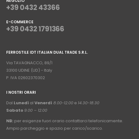
NEGOZIO
+39 0432 43366
E-COMMERCE
+39 0432 1791366
⠀
FERROSTILE IDT ITALIAN DUAL TRADE S.R.L.
⠀
Via TAVAGNACCO, 89/1
33100 UDINE (UD) - Italy
P. IVA 02602370302
I NOSTRI ORARI
­⠀
Dal
Lunedì
al
Venerdì
8.00-12.00
e
14.30-18.30
Sabato
9.00 – 12.00
NB:
per esigenze fuori orario contattarci telefonicamente.
Ampio parcheggio e spazio per carico/scarico.