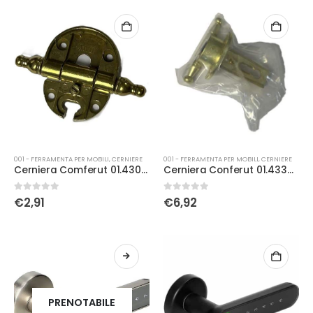
001 - FERRAMENTA PER MOBILI
,
CERNIERE
001 - FERRAMENTA PER MOBILI
,
CERNIERE
Cerniera Comferut 01.4304 brz
Cerniera Conferut 01.4330 olv h16
0
Su 5
0
Su 5
€
2,91
€
6,92
PRENOTABILE