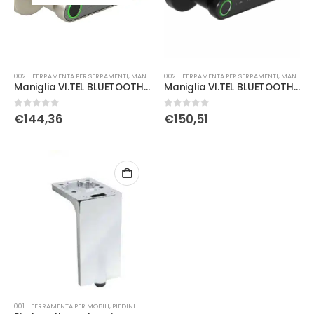
002 - FERRAMENTA PER SERRAMENTI
,
MANIGLIERIA
002 - FERRAMENTA PER SERRAMENTI
,
MANIGLIERIA
Maniglia VI.TEL BLUETOOTH crs
Maniglia VI.TEL BLUETOOTH nero
0
Su 5
0
Su 5
€
144,36
€
150,51
001 - FERRAMENTA PER MOBILI
,
PIEDINI