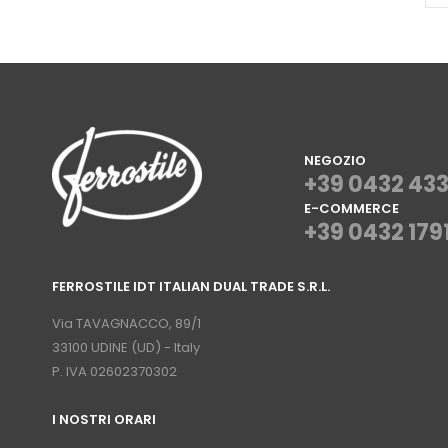
NEGOZIO
+39 0432 43
E-COMMERCE
+39 0432 179
⠀
FERROSTILE IDT ITALIAN DUAL TRADE S.R.L.
⠀
Via TAVAGNACCO, 89/1
33100 UDINE (UD) - Italy
P. IVA 02602370302
I NOSTRI ORARI
­⠀