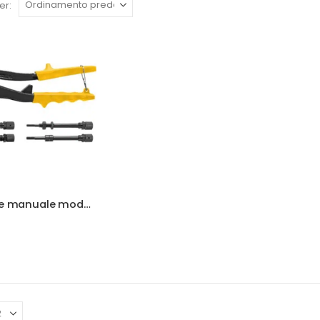
er:
Rivettatrice manuale modello Topex 43E110