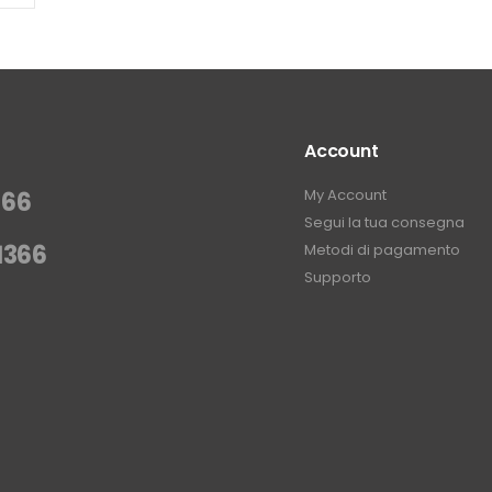
Account
My Account
366
Segui la tua consegna
1366
Metodi di pagamento
Supporto