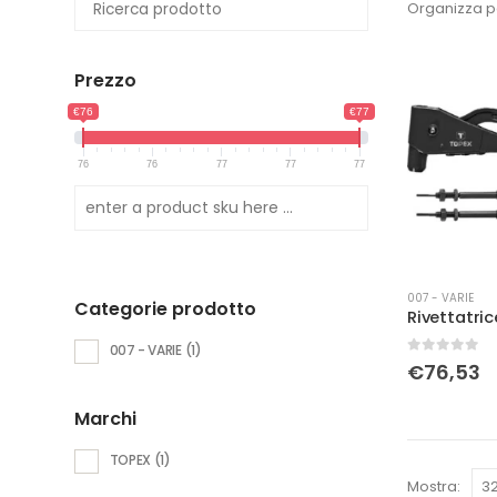
Organizza p
Prezzo
€76
€77
76
76
77
77
77
007 - VARIE
Categorie prodotto
007 - VARIE
(1)
0
Su 5
€
76,53
Marchi
TOPEX
(1)
Mostra: