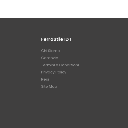
FerroStile IDT
Chi Siamo
Garanzie
Termini e Condizioni
Privacy Policy
Resi
Site Map