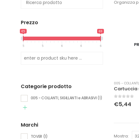
Organizza p
Prezzo
€5
€6
PR
5
5
6
6
6
005 - COLLANTI,
Categorie prodotto
005 - COLLANTI, SIGILLANTI e ABRASIVI
(1)
0
Su 5
€
5,44
Marchi
Mostra:
TOVER
(1)