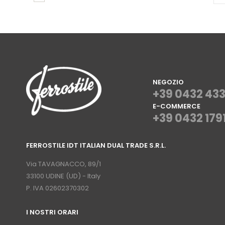
NEGOZIO
+39 0432 43
E-COMMERCE
+39 0432 179
⠀
FERROSTILE IDT ITALIAN DUAL TRADE S.R.L.
⠀
Via TAVAGNACCO, 89/1
33100 UDINE (UD) - Italy
P. IVA 02602370302
I NOSTRI ORARI
­⠀