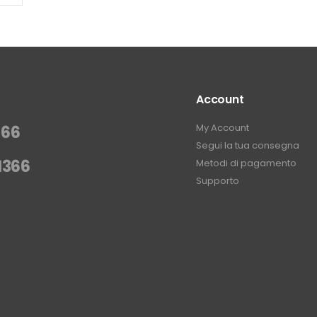
Account
My Account
366
Segui la tua consegna
1366
Metodi di pagamento
Supporto