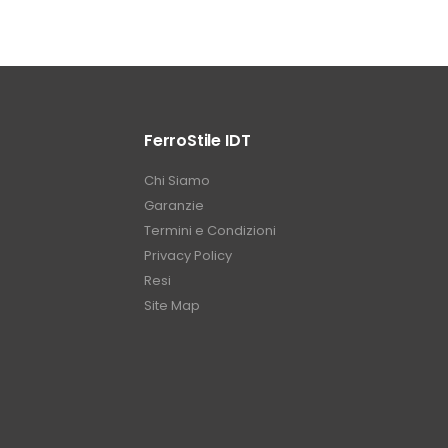
FerroStile IDT
Chi Siamo
Garanzie
Termini e Condizioni
Privacy Policy
Resi
Site Map