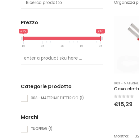
Organizza p
Prezzo
€15
€16
15
15
16
16
16
003 - MATERIAL
Categorie prodotto
003 - MATERIALE ELETTRICO
(1)
0
Su 5
€
15,29
Marchi
TUOFENG
(1)
Mostra: