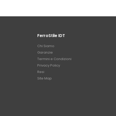
FerroStile IDT
Chi Siamo
Garanzie
Termini e Condizioni
Privacy Policy
Resi
Site Map