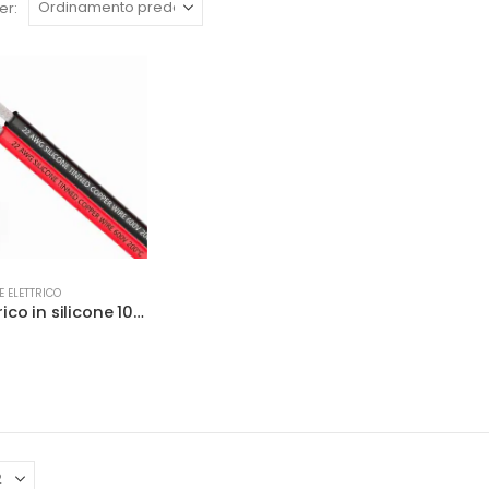
er:
E ELETTRICO
Cavo elettrico in silicone 10 metri 2 conduttori linea parallela