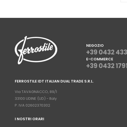
NEGOZIO
+39 0432 43
E-COMMERCE
+39 0432 179
⠀
FERROSTILE IDT ITALIAN DUAL TRADE S.R.L.
⠀
Via TAVAGNACCO, 89/1
33100 UDINE (UD) - Italy
P. IVA 02602370302
I NOSTRI ORARI
­⠀