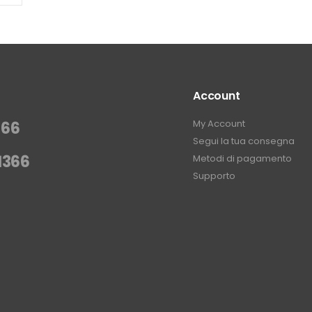
Account
My Account
366
Segui la tua consegna
1366
Metodi di pagamento
Supporto