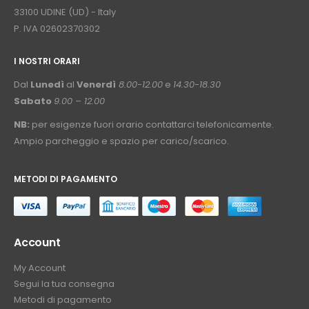
33100 UDINE (UD) - Italy
P. IVA 02602370302
I NOSTRI ORARI
­⠀
Dal
Lunedì
al
Venerdì
8.00-12.00
e
14.30-18.30
Sabato
9.00 – 12.00
NB:
per esigenze fuori orario contattarci telefonicamente.
Ampio parcheggio e spazio per carico/scarico.
METODI DI PAGAMENTO
⠀
Account
My Account
Segui la tua consegna
Metodi di pagamento