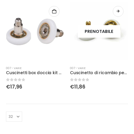
PRENOTABILE
007 - VARIE
007 - VARIE
Cuscinetti box doccia kit 2 pezzi
Cuscinetto di ricambio per ante scorrevoli diametro 19
0
Su 5
0
Su 5
€
17,96
€
11,86