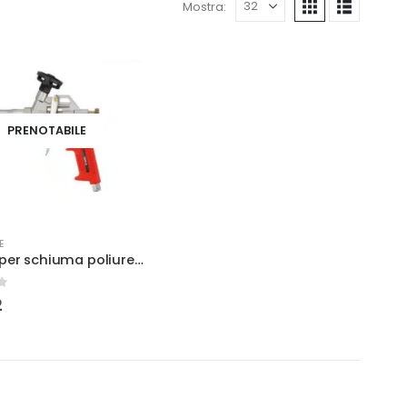
Mostra:
PRENOTABILE
E
Pistola per schiuma poliuretanica corta
2