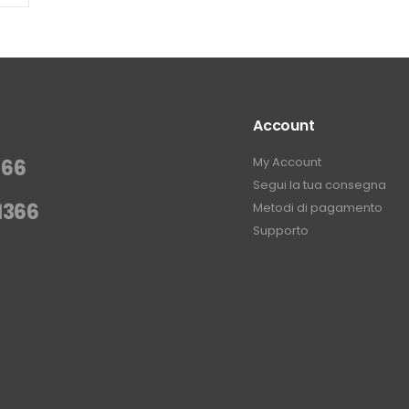
Account
My Account
366
Segui la tua consegna
1366
Metodi di pagamento
Supporto