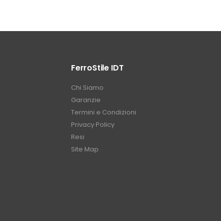
FerroStile IDT
Chi Siamo
Garanzie
Termini e Condizioni
Privacy Policy
Resi
Site Map