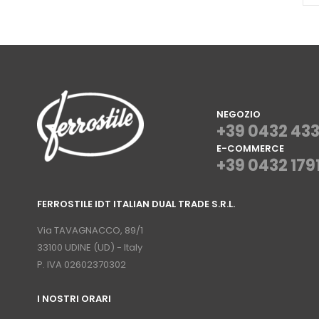
NEGOZIO
+39 0432 43
E-COMMERCE
+39 0432 179
⠀
FERROSTILE IDT ITALIAN DUAL TRADE S.R.L.
⠀
Via TAVAGNACCO, 89/1
33100 UDINE (UD) - Italy
P. IVA 02602370302
I NOSTRI ORARI
­⠀