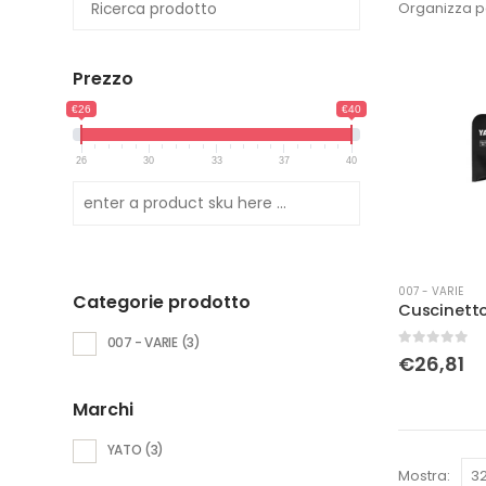
Organizza p
Prezzo
€26
€40
26
30
33
37
40
007 - VARIE
Categorie prodotto
007 - VARIE
(3)
0
Su 5
€
26,81
Marchi
YATO
(3)
Mostra: