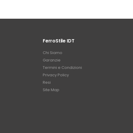
FerroStile IDT
Chi Siamo
Garanzie
Termini e Condizioni
Privacy Policy
Resi
Site Map