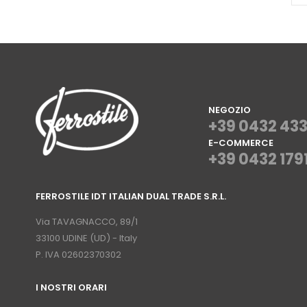
NEGOZIO
+39 0432 43
E-COMMERCE
+39 0432 179
⠀
FERROSTILE IDT ITALIAN DUAL TRADE S.R.L.
⠀
Via TAVAGNACCO, 89/1
33100 UDINE (UD) - Italy
P. IVA 02602370302
I NOSTRI ORARI
­⠀