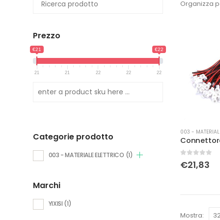
Organizza p
Prezzo
€21
€22
21
21
22
22
22
003 - MATERIAL
Categorie prodotto
003 - MATERIALE ELETTRICO
(1)
0
Su 5
€
21,83
Marchi
YIXISI
(1)
Mostra: