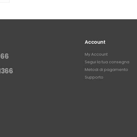
Account
My Account
366
Segui la tua consegna
1366
Metodi di pagamento
Supporto