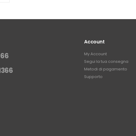
Account
My Account
366
Segui la tua consegna
1366
Metodi di pagamento
Supporto