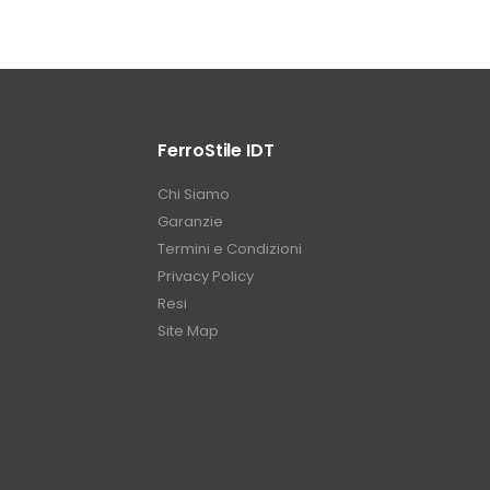
FerroStile IDT
Chi Siamo
Garanzie
Termini e Condizioni
Privacy Policy
Resi
Site Map