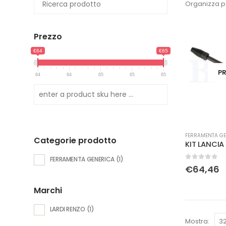
Organizza p
Prezzo
€64
€65
PR
64
64
65
65
65
FERRAMENTA GE
Categorie prodotto
KIT LANCIA 
FERRAMENTA GENERICA
(1)
0
Su 5
€
64,46
Marchi
LARDI RENZO
(1)
Mostra: