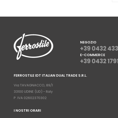
NEGOZIO
+39 0432 43
E-COMMERCE
+39 0432 179
⠀
FERROSTILE IDT ITALIAN DUAL TRADE S.R.L.
⠀
Via TAVAGNACCO, 89/1
33100 UDINE (UD) - Italy
P. IVA 02602370302
I NOSTRI ORARI
­⠀