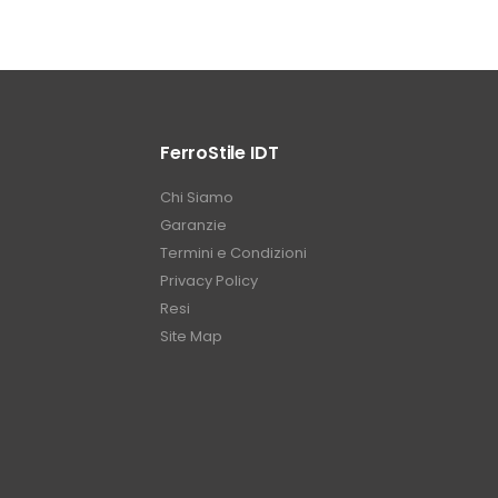
FerroStile IDT
Chi Siamo
Garanzie
Termini e Condizioni
Privacy Policy
Resi
Site Map