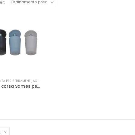
er:
NTA PER SERRAMENTI
,
ACCESSORI PER TAPPARELLE
Arresti fine corsa Sames per tapp. pl lungo verde