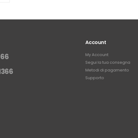
Account
My Account
366
Segui la tua consegna
1366
Metodi di pagamento
Supporto