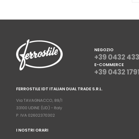
NEGOZIO
+39 0432 43
E-COMMERCE
+39 0432 179
⠀
FERROSTILE IDT ITALIAN DUAL TRADE S.R.L.
⠀
Via TAVAGNACCO, 89/1
33100 UDINE (UD) - Italy
P. IVA 02602370302
I NOSTRI ORARI
­⠀