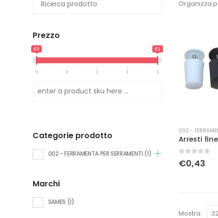
Organizza p
Prezzo
€0
€1
0
0
1
1
1
002 - FERRAME
Categorie prodotto
002 - FERRAMENTA PER SERRAMENTI
(1)
0
Su 5
€
0,43
Marchi
SAMES
(1)
Mostra: