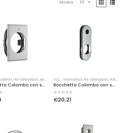
Mostra:
RAMENTA PER SERRAMENTI
,
MANIGLIERIA
002 - FERRAMENTA PER SERRAMENTI
,
PORTE
Bocchetta Colombo con sottorosetta c.sat
Bocchetta Colombo con sottorosetta c.sat
0
Su 5
9
€
20,21