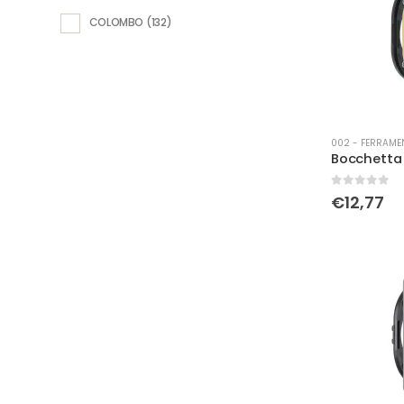
COLOMBO
(132)
002 - FERRAME
0
Su 5
€
12,77