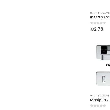
002 - FERRAME
0
Su 5
€
2,78
PR
002 - FERRAME
0
Su 5