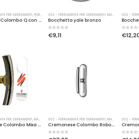
NTA PER SERRAMENTI
,
PORTE
002 - FERRAMENTA PER SERRAMENTI
,
MANIGLIERIA
002 - FER
Bocchetta Colombo Q con sottorosetta c.sat
Bocchetta yale bronzo
Bocchet
0
Su 5
0
Su 5
€
9,11
€
12,2
NTA PER SERRAMENTI
,
MANIGLIERIA
002 - FERRAMENTA PER SERRAMENTI
,
MANIGLIERIA
002 - FER
Cremonese Colombo Mixa con bu oroz/merc
Cremonese Colombo Robot c/bu bianco mat
0
Su 5
0
Su 5