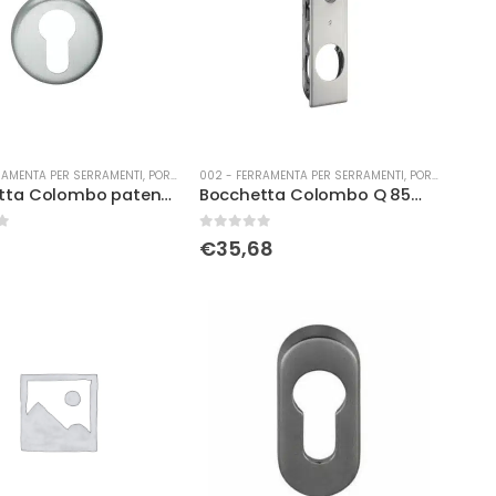
RAMENTA PER SERRAMENTI
,
PORTE
002 - FERRAMENTA PER SERRAMENTI
,
PORTE
Bocchetta Colombo patent crs
Bocchetta Colombo Q 85mm con sottorosetta c.sat
0
Su 5
€
35,68