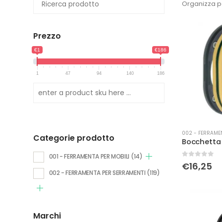
Organizza p
Prezzo
€1
€186
1
47
94
140
186
002 - FERRAME
Categorie prodotto
001 - FERRAMENTA PER MOBILI
(14)
0
Su 5
€
16,25
002 - FERRAMENTA PER SERRAMENTI
(119)
Marchi