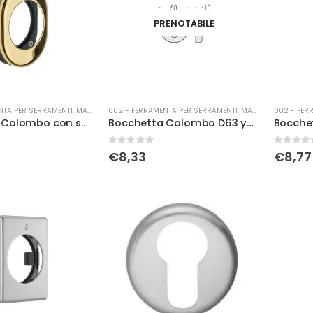
PRENOTABILE
NTA PER SERRAMENTI
,
MANIGLIERIA
002 - FERRAMENTA PER SERRAMENTI
,
MANIGLIERIA
002 - FER
Bocchetta Colombo con sottorosetta pvd
Bocchetta Colombo D63 yale nera
0
Su 5
0
Su 5
€
8,33
€
8,77