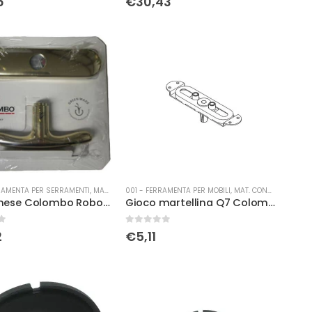
6
€
30,43
RAMENTA PER SERRAMENTI
,
MANIGLIERIA
001 - FERRAMENTA PER MOBILI
,
MAT. CONSUMO
Cremonese Colombo Robot c/bu olv
Gioco martellina Q7 Colombo
0
Su 5
2
€
5,11