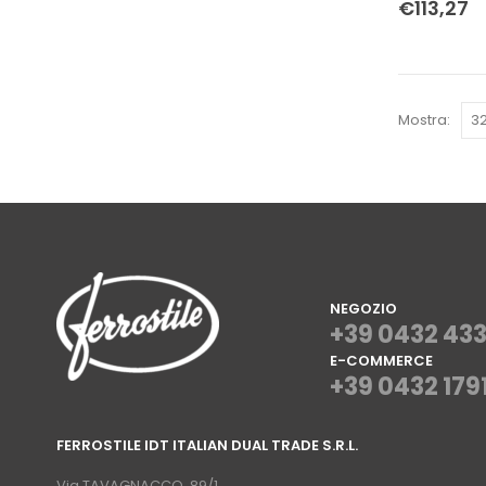
€
113,27
Mostra:
NEGOZIO
+39 0432 43
E-COMMERCE
+39 0432 179
⠀
FERROSTILE IDT ITALIAN DUAL TRADE S.R.L.
⠀
Via TAVAGNACCO, 89/1