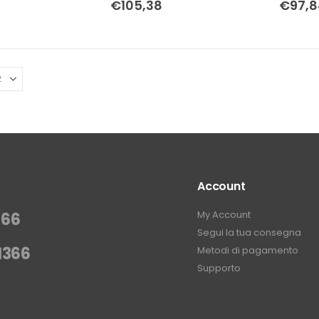
€
105,38
€
97,8
Account
My Account
366
Segui la tua consegna
1366
Metodi di pagamento
Supporto