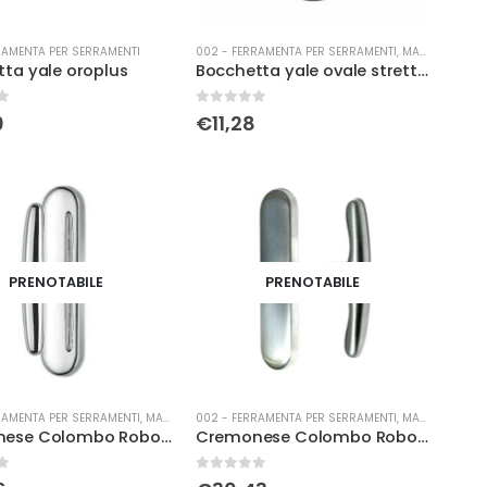
RAMENTA PER SERRAMENTI
002 - FERRAMENTA PER SERRAMENTI
,
MANIGLIERIA
ta yale oroplus
Bocchetta yale ovale stretta cd73 TITAN
0
Su 5
0
€
11,28
PRENOTABILE
PRENOTABILE
RAMENTA PER SERRAMENTI
,
MANIGLIERIA
002 - FERRAMENTA PER SERRAMENTI
,
MANIGLIERIA
Cremonese Colombo Robot c/bu cromo luc.
Cremonese Colombo Robot c/bu cromo sat.
0
Su 5