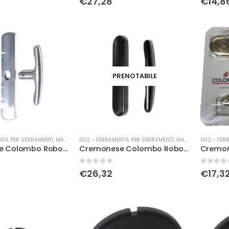
€
27,28
€
14,8
PRENOTABILE
NTA PER SERRAMENTI
,
MANIGLIERIA
002 - FERRAMENTA PER SERRAMENTI
,
MANIGLIERIA
002 - FER
Cremonese Colombo Robot c/bu cromo sat. con placca lunga
Cremonese Colombo Robot c/bu neromat
0
Su 5
0
Su 5
€
26,32
€
17,3