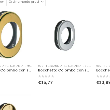
er:
NTA PER SERRAMENTI
,
MANIGLIERIA
002 - FERRAMENTA PER SERRAMENTI
,
SERRATURE
002 - FER
Bocchetta Colombo con sottorosetta bronzo art.PB01
Bocchetta Colombo con sottorosetta c.sat
0
Su 5
0
Su 5
€
15,77
€
10,9