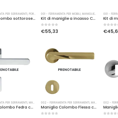
NTA PER SERRAMENTI
,
PORTE
001 - FERRAMENTA PER MOBILI
,
MANIGLIERIA
001 - FERR
Inserto Colombo sottorosetta yale nero
Kit di maniglie a incasso Colombo per porte scorrevoli quadra c/nottolino WHITE
0
Su 5
0
Su 5
€
55,33
€
45,
ENOTABILE
PRENOTABILE
NTA PER SERRAMENTI
,
MANIGLIERIA
002 - FERRAMENTA PER SERRAMENTI
,
MANIGLIERIA
002 - FER
Maniglia Colombo Fedra con rosetta foro normale crst
Maniglia Colombo Flessa con rosetta foro normale olv
0
Su 5
0
Su 5