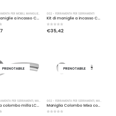
AMENTA PER MOBILI
,
MANIGLIERIA
002 - FERRAMENTA PER SERRAMENTI
Kit di maniglie a incasso Colombo per porte scorrevoli quadra WHITE
Kit di maniglie a incasso Colombo per porte scorrevoli s/serratura BLACK
0
Su 5
67
€
35,42
PRENOTABILE
PRENOTABILE
RAMENTA PER SERRAMENTI
,
MANIGLIERIA
002 - FERRAMENTA PER SERRAMENTI
,
MANIGLIERIA
Maniglia colombo milla LC31R con rosetta foro normale crst
Maniglia Colombo Mixa con rosetta foro normale oroz/merc
0
Su 5