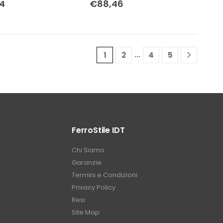
4
€
88,46
…
1
2
4
5
FerroStile IDT
Chi Siamo
Garanzie
Termini e Condizioni
Privacy Policy
Resi
Site Map