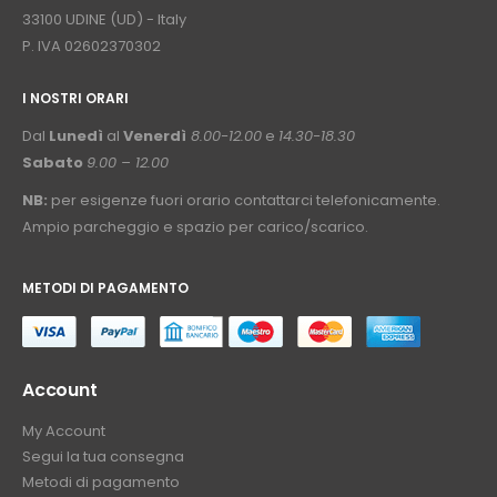
33100 UDINE (UD) - Italy
P. IVA 02602370302
I NOSTRI ORARI
­⠀
Dal
Lunedì
al
Venerdì
8.00-12.00
e
14.30-18.30
Sabato
9.00 – 12.00
NB:
per esigenze fuori orario contattarci telefonicamente.
Ampio parcheggio e spazio per carico/scarico.
METODI DI PAGAMENTO
⠀
Account
My Account
Segui la tua consegna
Metodi di pagamento