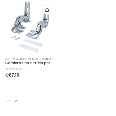
001 - FERRAMENTA PER MOBILI
,
CERNIERE
Cerniera tipo Hettich per elettrodomestici bosch siemens miele AEG
0
Su 5
€
67,16