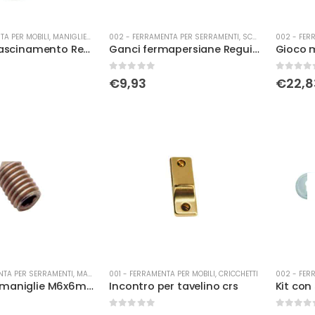
TA PER MOBILI
,
MANIGLIERIA
002 - FERRAMENTA PER SERRAMENTI
,
SCURETTI
002 - FER
Ditale di trascinamento Reguitti quadrato c/molla cromosat.
Ganci fermapersiane Reguitti 120mm brz
0
Su 5
0
Su 5
€
9,93
€
22,8
NTA PER SERRAMENTI
,
MANIGLIERIA
001 - FERRAMENTA PER MOBILI
,
CRICCHETTI
002 - FER
Grano per maniglie M6x6mm
Incontro per tavelino crs
0
Su 5
0
Su 5