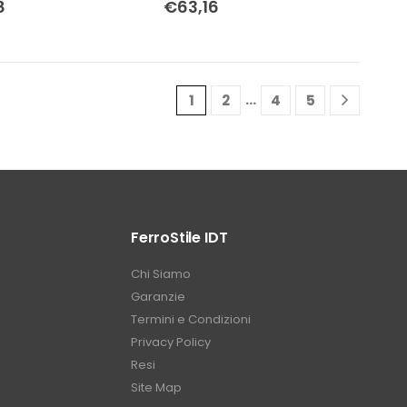
8
€
63,16
…
1
2
4
5
FerroStile IDT
Chi Siamo
Garanzie
Termini e Condizioni
Privacy Policy
Resi
Site Map