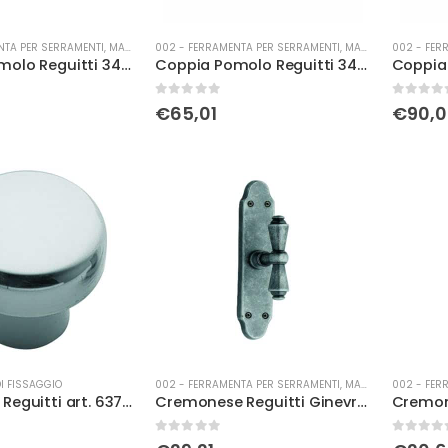
NTA PER SERRAMENTI
,
MANIGLIERIA
002 - FERRAMENTA PER SERRAMENTI
,
MANIGLIERIA
002 - FER
Coppia Pomolo Reguitti 346 Atlantide con placca foro yale crs
Coppia Pomolo Reguitti 346 Atlantide c/pl f/y brz
0
Su 5
0
Su 5
€
65,01
€
90,
DI FISSAGGIO
002 - FERRAMENTA PER SERRAMENTI
,
MANIGLIERIA
002 - FER
Copridado Reguitti art. 637 olv
Cremonese Reguitti Ginevra c/bu brz ant
0
Su 5
0
Su 5