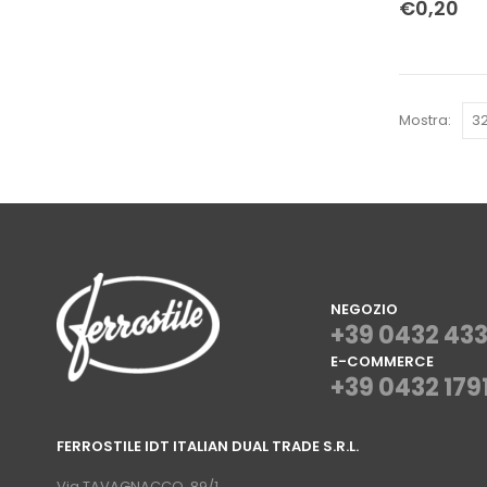
€
0,20
Mostra:
NEGOZIO
+39 0432 43
E-COMMERCE
+39 0432 179
⠀
FERROSTILE IDT ITALIAN DUAL TRADE S.R.L.
⠀
Via TAVAGNACCO, 89/1