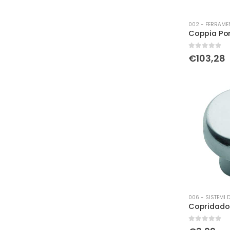
002 - FERRAME
0
Su 5
€
103,28
006 - SISTEMI 
0
Su 5