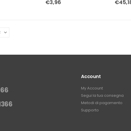
€
3,96
€
45,1
Account
My Account
366
Segui la tua consegna
1366
Metodi di pagamento
Supporto