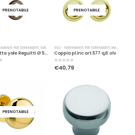
PRENOTABILE
PRENOTABILE
RAMENTA PER SERRAMENTI
,
SERRATURE
002 - FERRAMENTA PER SERRAMENTI
,
MANIGLIERIA
Bocchetta yale Reguitti Ø 50 ruggine
Coppia pl.inc art.577 q,6 olv
0
Su 5
€
40,79
PRENOTABILE