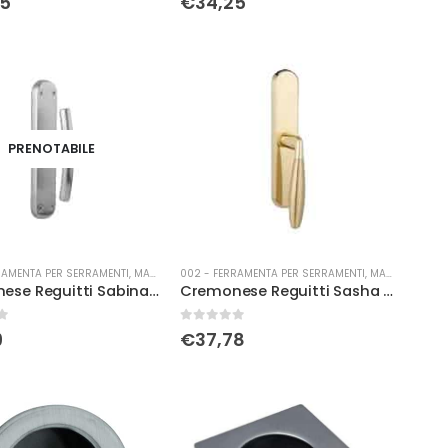
65
€
34,25
PRENOTABILE
RAMENTA PER SERRAMENTI
,
MANIGLIERIA
002 - FERRAMENTA PER SERRAMENTI
,
MANIGLIERIA
Cremonese Reguitti Sabina c/bu olv
Cremonese Reguitti Sasha c/bu cro bi
0
Su 5
9
€
37,78