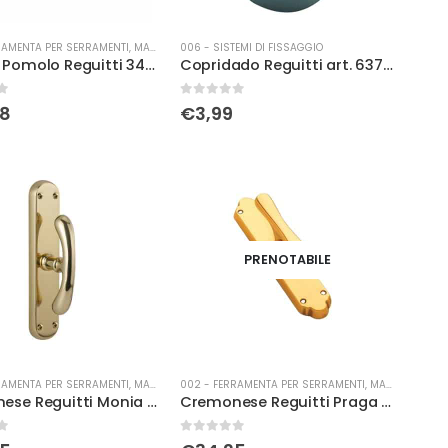
RAMENTA PER SERRAMENTI
,
MANIGLIERIA
006 - SISTEMI DI FISSAGGIO
Coppia Pomolo Reguitti 346 Atlantide c/pl f/y olv
Copridado Reguitti art. 637 brz
0
Su 5
08
€
3,99
PRENOTABILE
RAMENTA PER SERRAMENTI
,
MANIGLIERIA
002 - FERRAMENTA PER SERRAMENTI
,
MANIGLIERIA
Cremonese Reguitti Monia c/buss brz
Cremonese Reguitti Praga c/bu olv
0
Su 5