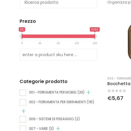
Organizza p
Prezzo
€0
€162
0
41
81
122
162
002 - FERRAME
Categorie prodotto
001 - FERRAMENTA PER MOBILI
(29)
0
Su 5
€
5,67
002 - FERRAMENTA PER SERRAMENTI
(115)
006 - SISTEMI DI FISSAGGIO
(2)
007 - VARIE
(3)