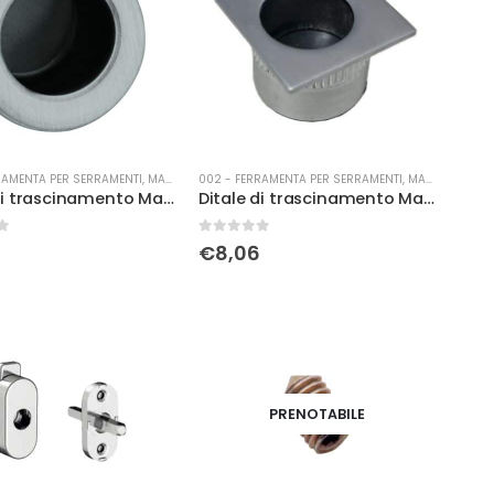
RAMENTA PER SERRAMENTI
,
MANIGLIERIA
002 - FERRAMENTA PER SERRAMENTI
,
MANIGLIERIA
Ditale di trascinamento Mariva art.61 bz
Ditale di trascinamento Mariva Q art.61 cs
0
Su 5
€
8,06
PRENOTABILE