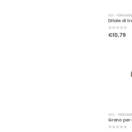
001 - FERRAMEN
0
Su 5
€
10,79
002 - FERRAME
0
Su 5