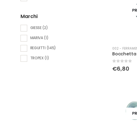
PR
Marchi
GIESSE
(2)
MARIVA
(1)
REGUITTI
(145)
002 - FERRAME
TROPEX
(1)
0
Su 5
€
6,80
PR