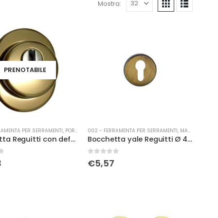
Mostra:
PRENOTABILE
RAMENTA PER SERRAMENTI
,
PORTE
002 - FERRAMENTA PER SERRAMENTI
,
MANIGLIERIA
Bocchetta Reguitti con defender antitrapano Ø 46 olv
Bocchetta yale Reguitti Ø 45 brz
0
Su 5
3
€
5,57