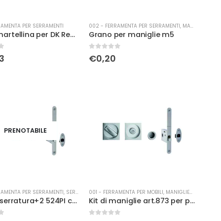
RAMENTA PER SERRAMENTI
002 - FERRAMENTA PER SERRAMENTI
,
MANIGLIERIA
Gioco martellina per DK Reguitti a pulsant
Grano per maniglie m5
0
Su 5
3
€
0,20
PRENOTABILE
RAMENTA PER SERRAMENTI
,
SERRATURE
001 - FERRAMENTA PER MOBILI
,
MANIGLIERIA
Kit con serratura+2 524PI c/foro Y x 28SR+ ser.f. y 28SR+525PI sat.cro.
Kit di maniglie art.873 per porta scorrevole con serratura satinato cromato
0
Su 5