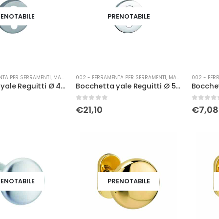
ENOTABILE
PRENOTABILE
NTA PER SERRAMENTI
,
MANIGLIERIA
002 - FERRAMENTA PER SERRAMENTI
,
MANIGLIERIA
002 - FER
Bocchetta yale Reguitti Ø 45 cromo sat.
Bocchetta yale Reguitti Ø 50 cromo
0
Su 5
0
Su 5
€
21,10
€
7,08
ENOTABILE
PRENOTABILE