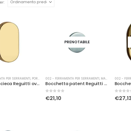
er:
PRENOTABILE
NTA PER SERRAMENTI
,
PORTE
002 - FERRAMENTA PER SERRAMENTI
,
MANIGLIERIA
002 - FER
Bocchetta cieca Reguitti ovale brz
Bocchetta patent Reguitti Ø 50 cromo
0
Su 5
0
Su 5
€
21,10
€
27,1