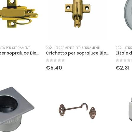
NTA PER SERRAMENTI
002 - FERRAMENTA PER SERRAMENTI
002 - FER
Crichetto per sopraluce Bienne. c/inc cs
Crichetto per sopraluce Bienne. c/inc ottone lucido
0
Su 5
0
Su 5
€
5,40
€
2,31