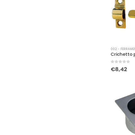
002 - FERRAME
0
Su 5
€
8,42