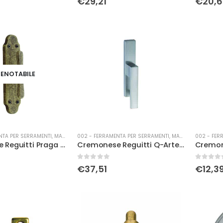
€
29,21
€
20,
ENOTABILE
NTA PER SERRAMENTI
,
MANIGLIERIA
002 - FERRAMENTA PER SERRAMENTI
,
MANIGLIERIA
002 - FER
Cremonese Reguitti Praga c/bu rustico
Cremonese Reguitti Q-Arte c/bu cro.sat.
0
Su 5
0
Su 5
€
37,51
€
12,3