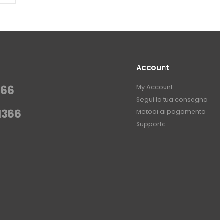
Account
My Account
366
Segui la tua consegna
1366
Metodi di pagamento
Supporto