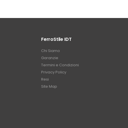
FerroStile IDT
Chi Siamo
Garanzie
Termini e Condizioni
Privacy Policy
Resi
Site Map