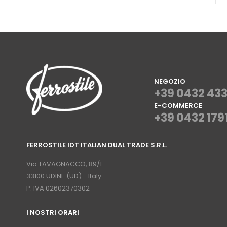
NEGOZIO
+39 0432 43
E-COMMERCE
+39 0432 179
⠀
FERROSTILE IDT ITALIAN DUAL TRADE S.R.L.
⠀
Via TAVAGNACCO, 89/1
33100 UDINE (UD) - Italy
P. IVA 02602370302
I NOSTRI ORARI
­⠀