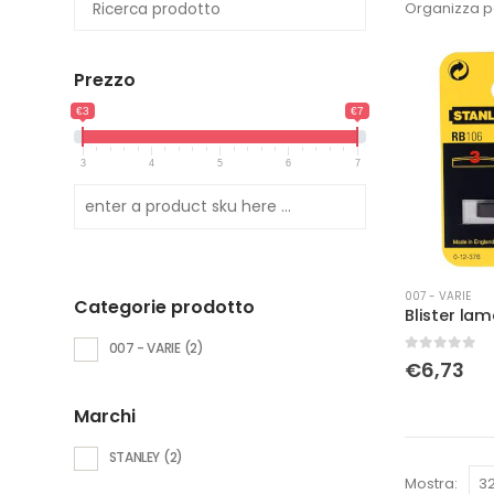
Organizza p
Prezzo
€3
€7
3
4
5
6
7
007 - VARIE
Categorie prodotto
007 - VARIE
(2)
0
Su 5
€
6,73
Marchi
STANLEY
(2)
Mostra: