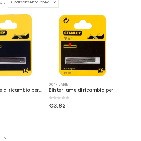
er:
007 - VARIE
Blister lame di ricambio per pialletto
Blister lame di ricambio per pialletto
0
Su 5
€
3,82