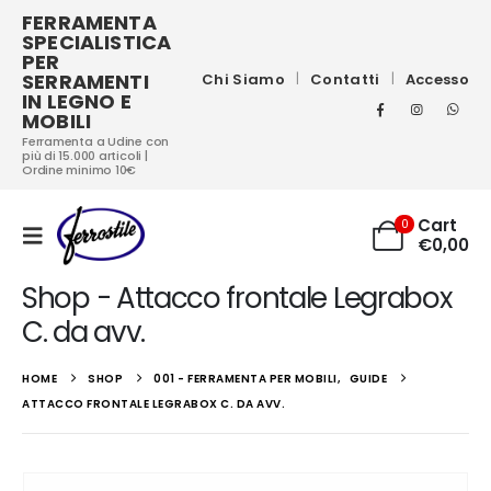
FERRAMENTA
SPECIALISTICA
PER
SERRAMENTI
Chi Siamo
Contatti
Accesso
IN LEGNO E
MOBILI
Ferramenta a Udine con
più di 15.000 articoli |
Ordine minimo 10€
Cart
0
€
0,00
Shop - Attacco frontale Legrabox
C. da avv.
HOME
SHOP
001 - FERRAMENTA PER MOBILI
,
GUIDE
ATTACCO FRONTALE LEGRABOX C. DA AVV.