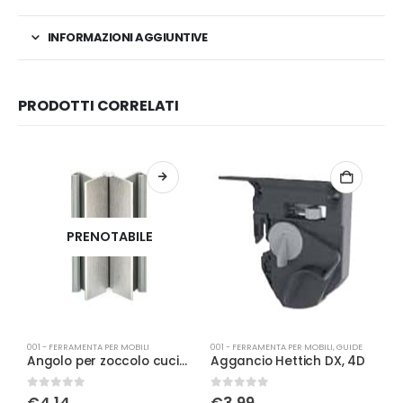
INFORMAZIONI AGGIUNTIVE
PRODOTTI CORRELATI
PRENOTABILE
001 - FERRAMENTA PER MOBILI
001 - FERRAMENTA PER MOBILI
,
GUIDE
0
Angolo per zoccolo cucina in all. H150
Aggancio Hettich DX, 4D
0
Su 5
0
Su 5
0