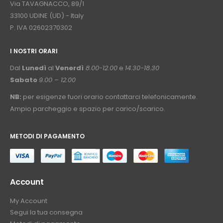
Via TAVAGNACCO, 89/1
33100 UDINE (UD) - Italy
P. IVA 02602370302
I NOSTRI ORARI
­⠀
Dal
Lunedì
al
Venerdì
8.00-12.00
e
14.30-18.30
Sabato
9.00 – 12.00
NB:
per esigenze fuori orario contattarci telefonicamente.
Ampio parcheggio e spazio per carico/scarico.
METODI DI PAGAMENTO
⠀
Account
My Account
Segui la tua consegna