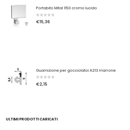
Portabito Mital 1150 cromo lucido
0
Su 5
€
15,36
Guarnizione per gocciolatoi A213 marrone
0
Su 5
€
2,15
ULTIMI PRODOTTI CARICATI