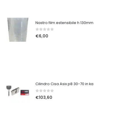
Nastro film estensibile h 130mm
0
Su 5
€
6,00
Cilindro Cisa Asix p8 30-70 in ka
0
Su 5
€
103,60