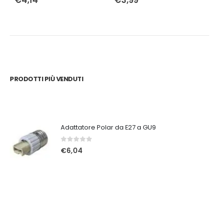
€
4,14
€
3,99
PRODOTTI PIÙ VENDUTI
Adattatore Polar da E27 a GU9
0
Su 5
€
6,04