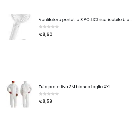
Ventilatore portatile 3 POLLICI ricaricabile bianco
0
Su 5
€
8,60
Tuta protettiva 3M bianca taglia XXL
0
Su 5
€
8,59