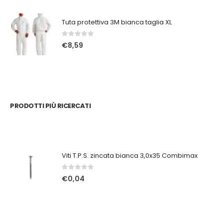
Tuta protettiva 3M bianca taglia XL
0
Su 5
€
8,59
PRODOTTI PIÙ RICERCATI
Viti T.P.S. zincata bianca 3,0x35 Combimax
0
Su 5
€
0,04